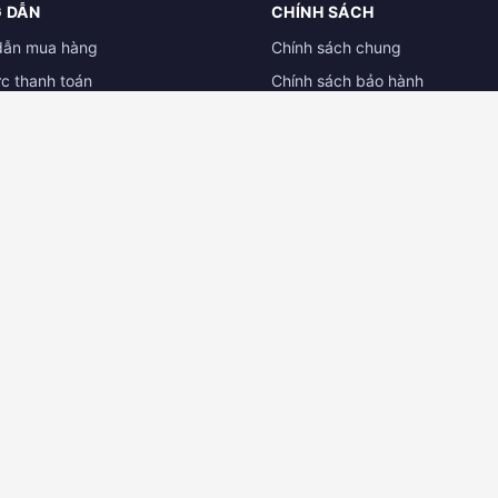
 DẪN
CHÍNH SÁCH
dẫn mua hàng
Chính sách chung
ức thanh toán
Chính sách bảo hành
ẫn đổi trả hàng
Chính sách dành cho đại lý
 tài liệu
Chính sách bảo mật
 CAMERA BÌNH DƯƠNG
ĐẠI LÝ CAMERA CẦN THƠ
 TNHH Công Nghệ Kỹ Thuật Gia
CỬA HÀNG CAMERA MT CẦN T
132/26G đường 3/2 - P. Hưng Lợi
ễn Văn Trỗi, P. Phú Lợi, Thủ
Ninh Kiều - TP. Cần Thơ
, Bình Dương
Hotline:
0931.031.005 - 0834.
0971 900 062
📍 Xem bản đồ
bản đồ