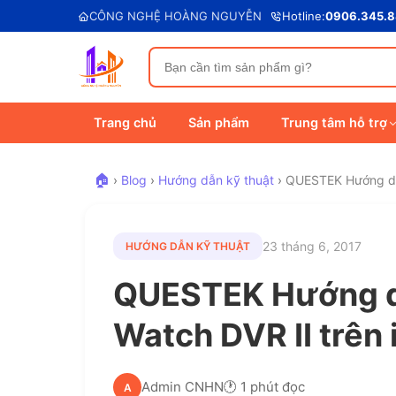
CÔNG NGHỆ HOÀNG NGUYỄN
Hotline:
0906.345.
Trang chủ
Sản phẩm
Trung tâm hỗ trợ
🏠
›
Blog
›
Hướng dẫn kỹ thuật
›
QUESTEK Hướng dẫn
23 tháng 6, 2017
HƯỚNG DẪN KỸ THUẬT
QUESTEK Hướng dẫ
Watch DVR II trên
Admin CNHN
🕐 1 phút đọc
A