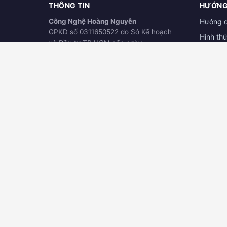
THÔNG TIN
HƯỚNG
Công Nghệ Hoàng Nguyễn
Hướng 
GPKD số 0311650522 do Sở Kế hoạch
Hình th
và Đầu tư TP.HCM cấp ngày
Hướng d
21/03/2012
ĐÃ THÔNG BÁO
Download
BỘ CÔNG THƯƠNG
online.gov.vn
TRỤ SỞ CHÍNH
ĐẠI LÝ
123/63 Phan Văn Hớn, Khu Phố 4, Tân
Công ty
Thới Nhất, Quận 12, TPHCM
Nguyễn
Hotline:
0906.345.880
289 Nguy
Dầu Một
Kinh doanh:
0932.768.939
Kỹ thuật:
0932.045.339
Hotline:
Bảo hành:
090.3848.229
📍 Xem 
📍 Xem bản đồ