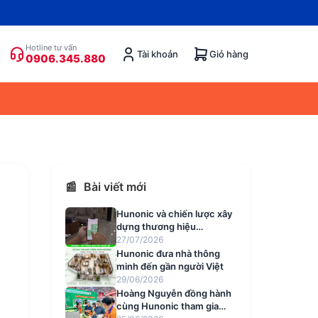
Hotline tư vấn
Tài khoản
Giỏ hàng
0906.345.880
📰
Bài viết mới
Hunonic và chiến lược xây
dựng thương hiệu
smarthome Việt mang tính
27/07/2026
quốc dân
Hunonic đưa nhà thông
minh đến gần người Việt
29/06/2026
Hoàng Nguyễn đồng hành
cùng Hunonic tham gia