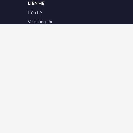
LIÊN HỆ
Liên hệ
Về chúng tôi
Hợp tác cùng doanh nghiệp
Đăng ký đại lý
ĐẠI LÝ CAMERA BÌNH PHƯỚC
HƠ
Cát Tường Camera
 - Q.
441 Đường ĐT741, Tổ 5, Ấp 1B, Xã Phước
Hòa, Phú Giáo, Bình Dương
898.079
Hotline:
039.408.0646
📍 Xem bản đồ