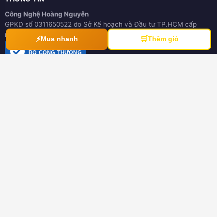
Công Nghệ Hoàng Nguyễn
GPKD số 0311650522 do Sở Kế hoạch và Đầu tư TP.HCM cấp
ngày 21/03/2012
⚡
🛒
Mua nhanh
Thêm giỏ
ĐÃ THÔNG BÁO
BỘ CÔNG THƯƠNG
online.gov.vn
HƯỚNG DẪN
Hướng dẫn mua hàng
Hình thức thanh toán
Hướng dẫn đổi trả hàng
Download tài liệu
CHÍNH SÁCH
Chính sách chung
Chính sách bảo hành