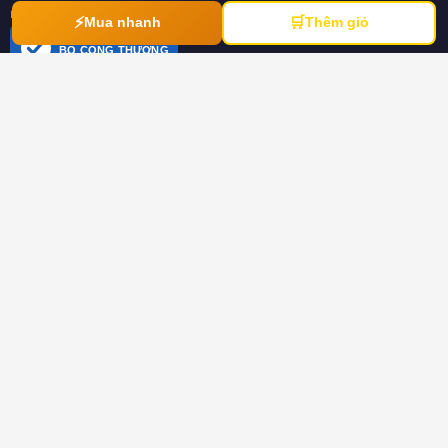
ngày 21/03/2012
⚡
🛒
Mua nhanh
Thêm giỏ
ĐÃ THÔNG BÁO
BỘ CÔNG THƯƠNG
online.gov.vn
HƯỚNG DẪN
Hướng dẫn mua hàng
Hình thức thanh toán
Hướng dẫn đổi trả hàng
Download tài liệu
CHÍNH SÁCH
Chính sách chung
Chính sách bảo hành
Chính sách dành cho đại lý
Chính sách bảo mật