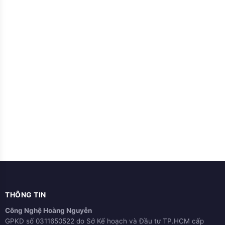
THÔNG TIN
Công Nghệ Hoàng Nguyễn
GPKD số 0311650522 do Sở Kế hoạch và Đầu tư TP.HCM cấp