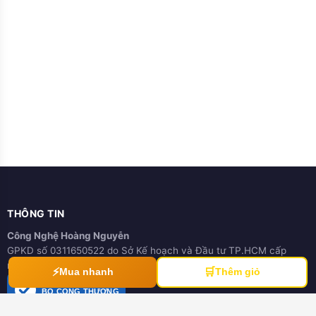
THÔNG TIN
Công Nghệ Hoàng Nguyễn
GPKD số 0311650522 do Sở Kế hoạch và Đầu tư TP.HCM cấp
ngày 21/03/2012
⚡
🛒
Mua nhanh
Thêm giỏ
ĐÃ THÔNG BÁO
BỘ CÔNG THƯƠNG
online.gov.vn