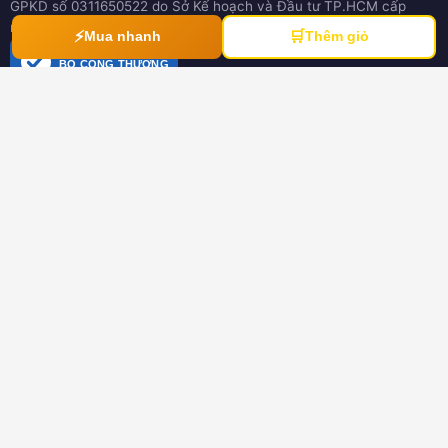
GPKD số 0311650522 do Sở Kế hoạch và Đầu tư TP.HCM cấp
ngày 21/03/2012
⚡
🛒
Mua nhanh
Thêm giỏ
ĐÃ THÔNG BÁO
BỘ CÔNG THƯƠNG
online.gov.vn
HƯỚNG DẪN
Hướng dẫn mua hàng
Hình thức thanh toán
Hướng dẫn đổi trả hàng
Download tài liệu
CHÍNH SÁCH
Chính sách chung
Chính sách bảo hành
Chính sách dành cho đại lý