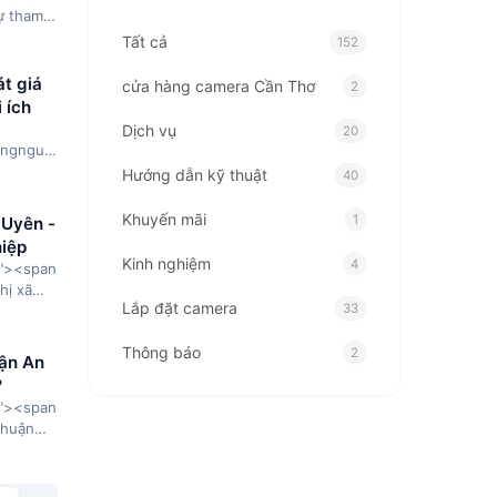
sự tham
am
ghiệp
Tất cả
152
 thất,
t giá
cửa hàng camera Cần Thơ
2
 ích
Dịch vụ
20
angnguyen.com/lap-
-tphcm-
Hướng dẫn kỹ thuật
40
ặt
></a>
Khuyến mãi
1
 Uyên -
400;">
iệp
ảo vệ
Kinh nghiệm
4
fy"><span
 gia
hị xã
u lắp
Lắp đặt camera
33
là khu
húng ta
g trăm
những
Thông báo
 nhu cầu
2
n tích
uận An
amera
?
angnguyen.com/dai-
Tin tức công nghệ
49
̣ chung
fy"><span
ra-binh-
Thuận
mera tại
Tuyển dụng
1
Bình
 lớn.
"600"]
ần đây
iệc tại
4 size-
 triển