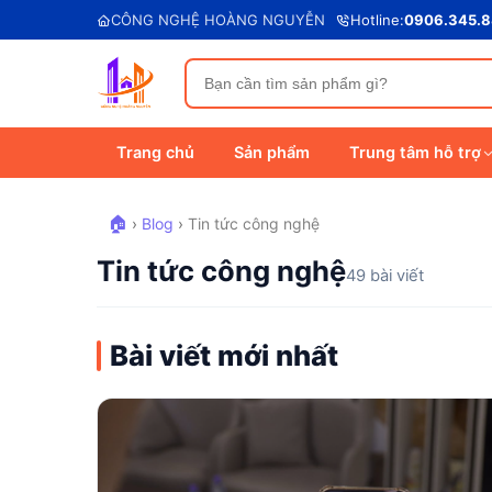
CÔNG NGHỆ HOÀNG NGUYỄN
Hotline:
0906.345.
Trang chủ
Sản phẩm
Trung tâm hỗ trợ
🏠
›
Blog
›
Tin tức công nghệ
Tin tức công nghệ
49 bài viết
Bài viết mới nhất