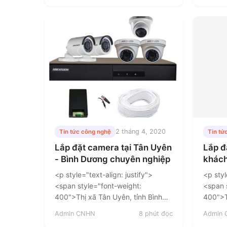
2 tháng 4, 2020
Tin tức công nghệ
Tin tứ
Lắp đặt camera tại Tân Uyên
Lắp đ
- Bình Dương chuyên nghiệp
khách
<p style="text-align: justify">
<p styl
<span style="font-weight:
<span 
400">Thị xã Tân Uyên, tỉnh Bình
400">T
Dương là khu vực phát triển, thu
tỉnh B
Admin CNHN
8 phút đọc
Admin
hút hàng trăm nhà đầu tư lớn nhỏ.
gần đâ