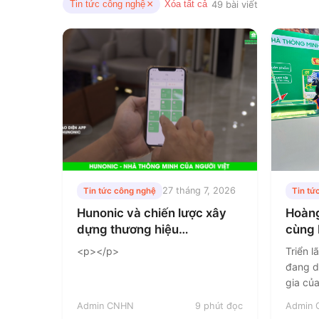
×
Tin tức công nghệ
49 bài viết
Xóa tất cả
27 tháng 7, 2026
Tin tức công nghệ
Tin tứ
Hunonic và chiến lược xây
Hoàn
dựng thương hiệu
cùng 
smarthome Việt mang tính
Vietb
<p></p>
Triển 
quốc dân
hút đ
đang d
quan
gia củ
trong l
Admin CNHN
9 phút đọc
Admin
vật liệ