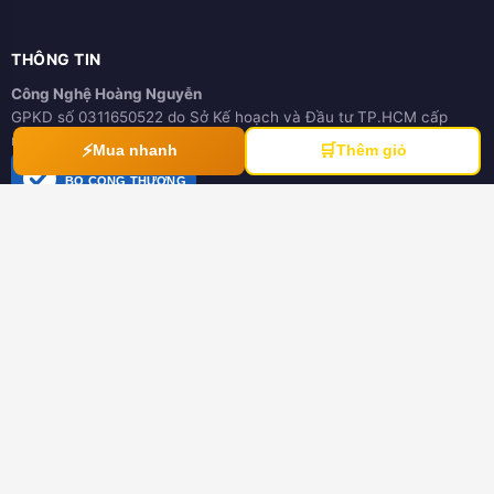
THÔNG TIN
Công Nghệ Hoàng Nguyễn
GPKD số 0311650522 do Sở Kế hoạch và Đầu tư TP.HCM cấp
ngày 21/03/2012
⚡
🛒
Mua nhanh
Thêm giỏ
ĐÃ THÔNG BÁO
BỘ CÔNG THƯƠNG
online.gov.vn
HƯỚNG DẪN
Hướng dẫn mua hàng
Hình thức thanh toán
Hướng dẫn đổi trả hàng
Download tài liệu
CHÍNH SÁCH