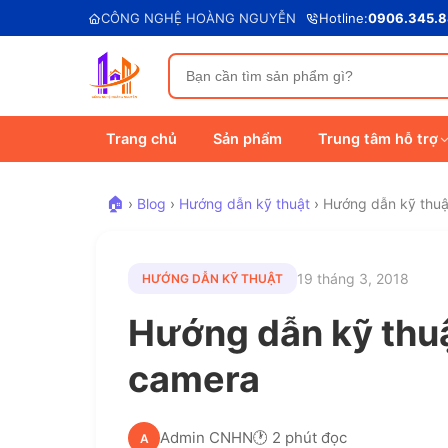
CÔNG NGHỆ HOÀNG NGUYỄN
Hotline:
0906.345.
Trang chủ
Sản phẩm
Trung tâm hỗ trợ
🏠
›
Blog
›
Hướng dẫn kỹ thuật
›
Hướng dẫn kỹ thuậ
19 tháng 3, 2018
HƯỚNG DẪN KỸ THUẬT
Hướng dẫn kỹ thuậ
camera
Admin CNHN
🕐 2 phút đọc
A