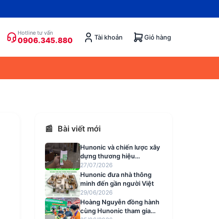
Hotline tư vấn
Tài khoản
Giỏ hàng
0906.345.880
📰
Bài viết mới
Hunonic và chiến lược xây
dựng thương hiệu
smarthome Việt mang tính
27/07/2026
quốc dân
Hunonic đưa nhà thông
minh đến gần người Việt
29/06/2026
Hoàng Nguyễn đồng hành
cùng Hunonic tham gia