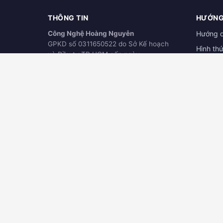
THÔNG TIN
HƯỚNG
Công Nghệ Hoàng Nguyễn
Hướng 
GPKD số 0311650522 do Sở Kế hoạch
Hình th
và Đầu tư TP.HCM cấp ngày
Hướng d
21/03/2012
ĐÃ THÔNG BÁO
Download
BỘ CÔNG THƯƠNG
online.gov.vn
TRỤ SỞ CHÍNH
ĐẠI LÝ
123/63 Phan Văn Hớn, Khu Phố 4, Tân
Công ty
Thới Nhất, Quận 12, TPHCM
Nguyễn
Hotline:
0906.345.880
289 Nguy
Dầu Một
Kinh doanh:
0932.768.939
Kỹ thuật:
0932.045.339
Hotline:
Bảo hành:
090.3848.229
📍 Xem 
📍 Xem bản đồ