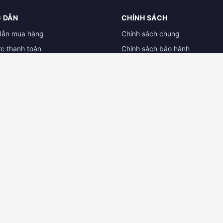
 DẪN
CHÍNH SÁCH
dẫn mua hàng
Chính sách chung
ức thanh toán
Chính sách bảo hành
ẫn đổi trả hàng
Chính sách dành cho đại lý
 tài liệu
Chính sách bảo mật
 CAMERA BÌNH DƯƠNG
ĐẠI LÝ CAMERA CẦN THƠ
 TNHH Công Nghệ Kỹ Thuật Gia
CỬA HÀNG CAMERA MT CẦN T
132/26G đường 3/2 - P. Hưng Lợi
ễn Văn Trỗi, P. Phú Lợi, Thủ
Ninh Kiều - TP. Cần Thơ
, Bình Dương
Hotline:
0931.031.005 - 0834.
0971 900 062
📍 Xem bản đồ
bản đồ