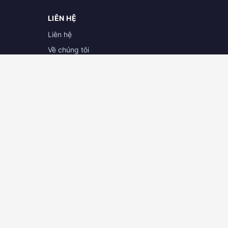
LIÊN HỆ
Liên hệ
Về chúng tôi
Hợp tác cùng doanh nghiệp
Đăng ký đại lý
ĐẠI LÝ CAMERA BÌNH PHƯỚC
HƠ
Cát Tường Camera
 - Q.
441 Đường ĐT741, Tổ 5, Ấp 1B, Xã Phước
Hòa, Phú Giáo, Bình Dương
898.079
Hotline:
039.408.0646
📍 Xem bản đồ