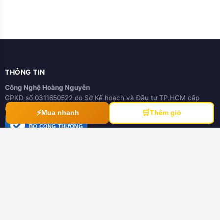
THÔNG TIN
Công Nghệ Hoàng Nguyễn
GPKD số 0311650522 do Sở Kế hoạch và Đầu tư TP.HCM cấp
ngày 21/03/2012
⚡
🛒
Mua nhanh
Thêm giỏ
ĐÃ THÔNG BÁO
BỘ CÔNG THƯƠNG
online.gov.vn
HƯỚNG DẪN
Hướng dẫn mua hàng
Hình thức thanh toán
Hướng dẫn đổi trả hàng