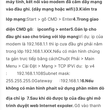
máy tính, kết nối vào modem đã cắm dây mạng
vào đầu ghi. (dây mạng hoặc wifi)
3.Kiểm tra
lớp mạng:
Start > gõ CMD > Enter
4.Trong giao
diện CMD gõ: ipconfig > enter
5.Gán Ip cho
đầu ghi sao cho trùng với lớp mạng
Ví dụ: ip của
modem là 192.168.1.1 thì ip cưa đầu ghi phải nằm
trong lớp 192.168.1.XXX.Nếu có màn hình chúng
ta gán trưc tiếp bằng cáchChuột Phải > Main
Menu > Cài Đặt > Mạng > TCP IPVí du: Ip v4
: 192.168.1.108Subnet mask:
255.255.255.0Gateway :192.168.1.1
6.Nếu
không có màn hình phait sử dụng phần mềm dò
địa chỉ ip
7.Sau khi dò được Ip của đầu ghi mở
trình duyệt web Internet expoler.
Gõ vào thanh