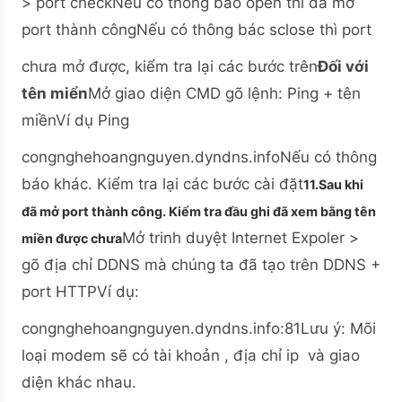
> port checkNếu có thông báo open thì đã mở
port thành côngNếu có thông bác sclose thì port
chưa mở được, kiểm tra lại các bước trên
Đối với
tên miển
Mở giao diện CMD gõ lệnh: Ping + tên
miềnVí dụ Ping
congnghehoangnguyen.dyndns.info
Nếu có thông
báo khác. Kiểm tra lại các bước cài đặt
11.Sau khi
đã mở port thành công. Kiểm tra đầu ghi đã xem bằng tên
Mở trinh duyệt Internet Expoler >
miền được chưa
gõ địa chỉ DDNS mà chúng ta đã tạo trên DDNS +
port HTTPVí dụ:
congnghehoangnguyen.dyndns.info:81
Lưu ý: Mõi
loại modem sẽ có tài khoản , địa chỉ ip và giao
diện khác nhau.