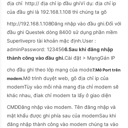
địa chỉ http:// địa chỉ ip đầu ghiVí dụ: địa chỉ ip
của đầu ghi là 192.168.1.108 thì chúng ta gõ
http://192.168.1.108
Đăng nhập vào đầu ghi.Đối với
đầu ghi Questek dòng 8400 sử dụng phần mềm
Superlivepro tài khoản mặc định.User :
adminPassword: 123456
6.Sau khi đăng nhập
thành công vào đầu ghi.
Cài đặt > MạngGán IP
cho đầu ghi theo lớp mạng của mode
7.Mở Port trên
Mở trình duyệt web, gõ địa chỉ ip của
modem.
modemTùy vào mỗi nhà mang địa chỉ modem sẽ
khác nhau, điak chỉ modem ta lấy ở giao diện
CMD
Đăng nhập vào modem. Tên đăng nhập và
mật khẩu được ghi phía sau của modemSau khi
đăng nhập thành công vào modem chúng ta vào