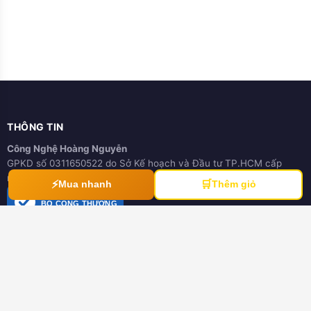
THÔNG TIN
Công Nghệ Hoàng Nguyễn
GPKD số 0311650522 do Sở Kế hoạch và Đầu tư TP.HCM cấp
ngày 21/03/2012
⚡
🛒
Mua nhanh
Thêm giỏ
ĐÃ THÔNG BÁO
BỘ CÔNG THƯƠNG
online.gov.vn
HƯỚNG DẪN
Hướng dẫn mua hàng
Hình thức thanh toán