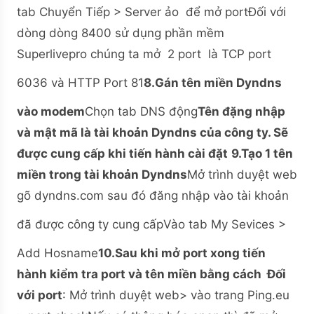
tab Chuyển Tiếp > Server ảo để mở portĐối với
dòng dòng 8400 sử dụng phần mềm
Superlivepro chúng ta mở 2 port là TCP port
6036 và HTTP Port 81
8.Gán tên miền Dyndns
vào modem
Chọn tab DNS động
Tên đặng nhập
và mật mã là tài khoản Dyndns của công ty. Sẽ
được cung cấp khi tiến hành cài đặt
9.Tạo 1 tên
miền trong tài khoản Dyndns
Mở trình duyệt web
gõ dyndns.com sau đó đăng nhập vào tài khoản
đã được công ty cung cấp
Vào tab My Sevices >
Add Hosname
10.
Sau khi mở port xong tiến
hành kiểm tra port và tên miền bằng cách
Đối
với port
: Mở trình duyệt web> vào trang Ping.eu