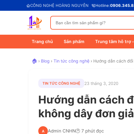
CÔNG NGHỆ HOÀNG NGUYỄN
Hotline:
0906.345.
Trang chủ
Sản phẩm
Trung tâm hỗ trợ
🏠
›
Blog
›
Tin tức công nghệ
›
Hướng dẫn cách đổi 
23 tháng 3, 2020
TIN TỨC CÔNG NGHỆ
Hướng dẫn cách đ
không dây đơn giả
Admin CNHN
🕐 7 phút đọc
A