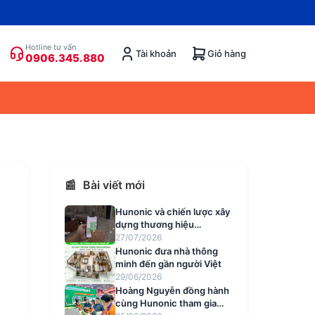
Hotline tư vấn
Tài khoản
Giỏ hàng
0906.345.880
📰
Bài viết mới
Hunonic và chiến lược xây
dựng thương hiệu
smarthome Việt mang tính
27/07/2026
quốc dân
Hunonic đưa nhà thông
minh đến gần người Việt
29/06/2026
Hoàng Nguyễn đồng hành
cùng Hunonic tham gia