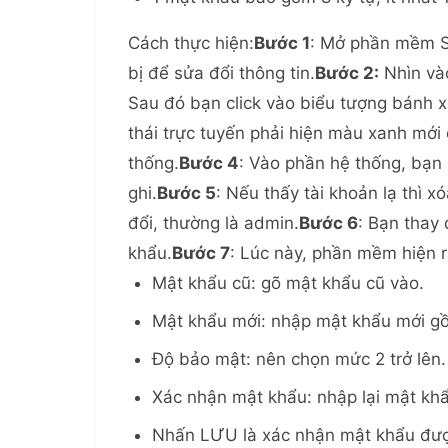
Cách thực hiện:
Bước 1
: Mở phần mềm Sm
bị để sửa đổi thông tin.
Bước 2:
Nhìn vào
Sau đó bạn click vào biểu tượng bánh x
thái trực tuyến phải hiện màu xanh mới
thống.
Bước 4
: Vào phần hệ thống, bạn 
ghi.
Bước 5
: Nếu thấy tài khoản lạ thì 
đổi, thường là admin.
Bước 6
: Bạn thay 
khẩu.
Bước 7
: Lúc này, phần mềm hiện r
Mật khẩu cũ: gõ mật khẩu cũ vào.
Mật khẩu mới: nhập mật khẩu mới gồm 8
Độ bảo mật: nên chọn mức 2 trở lên.
Xác nhận mật khẩu: nhập lại mật kh
Nhấn LƯU là xác nhận mật khẩu đượ