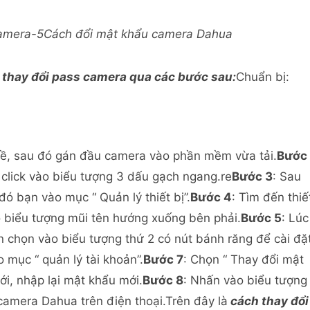
Cách đổi mật khẩu camera Dahua
n thay đổi pass camera qua các bước sau:
Chuẩn bị:
về, sau đó gán đầu camera vào phần mềm vừa tải.
Bước
t click vào biểu tượng 3 dấu gạch ngang.re
Bước 3
: Sau
ó bạn vào mục “ Quản lý thiết bị”.
Bước 4
: Tìm đến thiế
o biểu tượng mũi tên hướng xuống bên phải.
Bước 5
: Lúc
 chọn vào biểu tượng thứ 2 có nút bánh răng để cài đặ
o mục “ quản lý tài khoản”.
Bước 7
: Chọn “ Thay đổi mật
ới, nhập lại mật khẩu mới.
Bước 8
: Nhấn vào biểu tượng
 camera Dahua trên điện thoại.Trên đây là
cách thay đổi