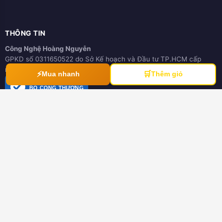
THÔNG TIN
Công Nghệ Hoàng Nguyễn
GPKD số 0311650522 do Sở Kế hoạch và Đầu tư TP.HCM cấp
ngày 21/03/2012
⚡
🛒
Mua nhanh
Thêm giỏ
ĐÃ THÔNG BÁO
BỘ CÔNG THƯƠNG
online.gov.vn
HƯỚNG DẪN
Hướng dẫn mua hàng
Hình thức thanh toán
Hướng dẫn đổi trả hàng
Download tài liệu
CHÍNH SÁCH