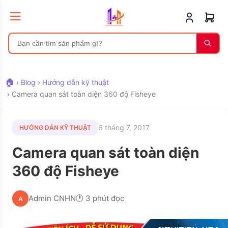
🏠
›
Blog
›
Hướng dẫn kỹ thuật
›
Camera quan sát toàn diện 360 độ Fisheye
6 tháng 7, 2017
HƯỚNG DẪN KỸ THUẬT
Camera quan sát toàn diện
360 độ Fisheye
Admin CNHN
🕐 3 phút đọc
A