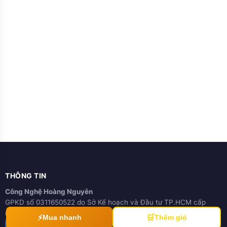
THÔNG TIN
Công Nghệ Hoàng Nguyễn
GPKD số 0311650522 do Sở Kế hoạch và Đầu tư TP.HCM cấp
ngày 21/03/2012
⚡
🛒
Mua nhanh
Thêm giỏ
ĐÃ THÔNG BÁO