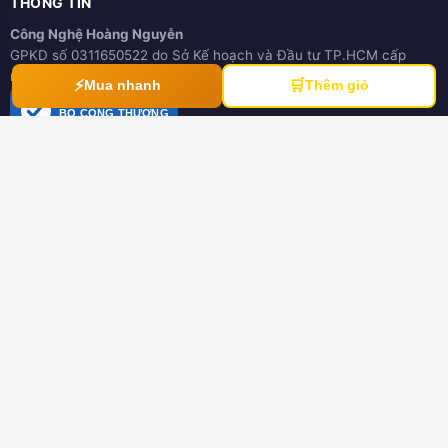
THÔNG TIN
Công Nghệ Hoàng Nguyễn
GPKD số 0311650522 do Sở Kế hoạch và Đầu tư TP.HCM cấp
ngày 21/03/2012
⚡
🛒
Mua nhanh
Thêm giỏ
ĐÃ THÔNG BÁO
BỘ CÔNG THƯƠNG
online.gov.vn
HƯỚNG DẪN
Hướng dẫn mua hàng
Hình thức thanh toán
Hướng dẫn đổi trả hàng
Download tài liệu
CHÍNH SÁCH
Chính sách chung
Chính sách bảo hành