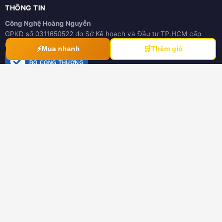
THÔNG TIN
Công Nghệ Hoàng Nguyễn
GPKD số 0311650522 do Sở Kế hoạch và Đầu tư TP.HCM cấp
ngày 21/03/2012
⚡
🛒
Mua nhanh
Thêm giỏ
ĐÃ THÔNG BÁO
BỘ CÔNG THƯƠNG
online.gov.vn
HƯỚNG DẪN
Hướng dẫn mua hàng
Hình thức thanh toán
Hướng dẫn đổi trả hàng
Download tài liệu
CHÍNH SÁCH
Chính sách chung