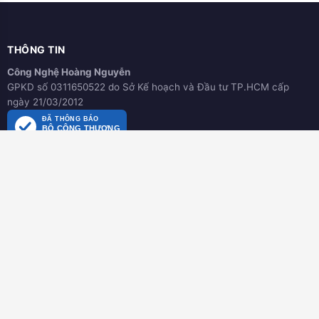
THÔNG TIN
Công Nghệ Hoàng Nguyễn
GPKD số 0311650522 do Sở Kế hoạch và Đầu tư TP.HCM cấp
ngày 21/03/2012
ĐÃ THÔNG BÁO
BỘ CÔNG THƯƠNG
online.gov.vn
HƯỚNG DẪN
Hướng dẫn mua hàng
Hình thức thanh toán
Hướng dẫn đổi trả hàng
Download tài liệu