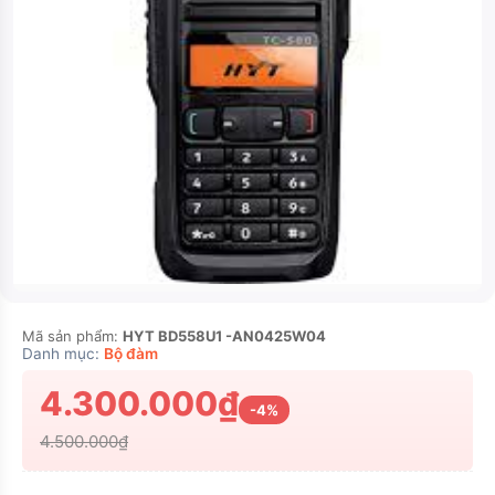
Mã sản phẩm:
HYT BD558U1 -AN0425W04
Danh mục:
Bộ đàm
4.300.000₫
-4%
4.500.000₫