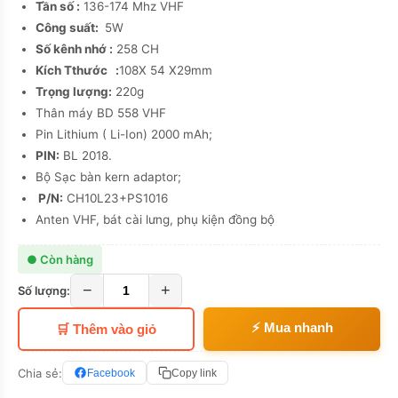
Tần số :
136-174 Mhz VHF
Công suất:
5W
Số kênh nhớ :
258 CH
Kích Tthước :
108X 54 X29mm
Trọng lượng:
220g
Thân máy BD 558 VHF
Pin Lithium ( Li-Ion) 2000 mAh;
PIN:
BL 2018.
Bộ Sạc bàn kern adaptor;
P/N:
CH10L23+PS1016
Anten VHF, bát cài lưng, phụ kiện đồng bộ
● Còn hàng
−
+
Số lượng:
⚡ Mua nhanh
🛒 Thêm vào giỏ
Chia sẻ:
Facebook
Copy link