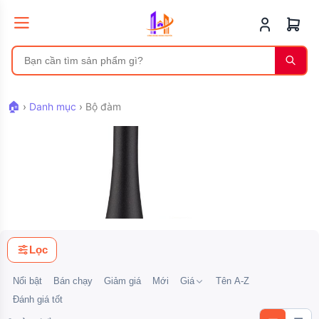
🏠
›
Danh mục
›
Bộ đàm
Bộ đàm
Lọc
Nổi bật
Bán chạy
Giảm giá
Mới
Giá
Tên A-Z
Đánh giá tốt