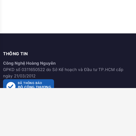
THÔNG TIN
Công Nghệ Hoàng Nguyễn
GPKD số 0311650522 do Sở Kế hoạch và Đầu tư TP.HCM cấp
ngày 21/03/2012
ĐÃ THÔNG BÁO
BỘ CÔNG THƯƠNG
online.gov.vn
HƯỚNG DẪN
Hướng dẫn mua hàng
Hình thức thanh toán