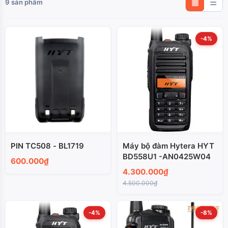
9 sản phẩm
▦
☰
-4%
PIN TC508 - BL1719
Máy bộ đàm Hytera HYT
BD558U1 -AN0425W04
600.000₫
4.300.000₫
4.500.000₫
-4%
-8%