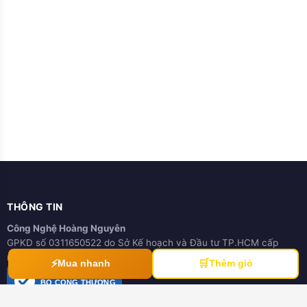
THÔNG TIN
Công Nghệ Hoàng Nguyễn
GPKD số 0311650522 do Sở Kế hoạch và Đầu tư TP.HCM cấp
ngày 21/03/2012
⚡
🛒
Mua nhanh
Thêm giỏ
ĐÃ THÔNG BÁO
BỘ CÔNG THƯƠNG
online.gov.vn