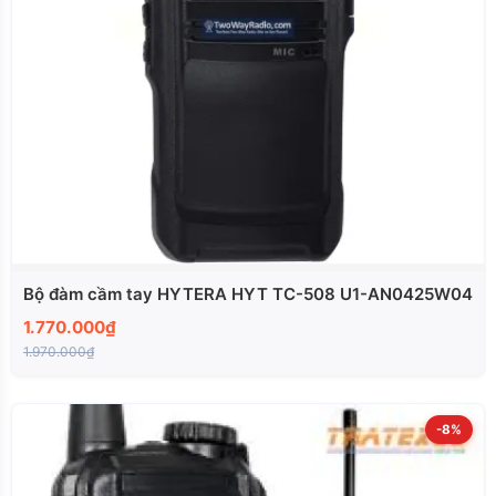
Bộ đàm cầm tay HYTERA HYT TC-508 U1-AN0425W04
1.770.000₫
1.970.000₫
-8%