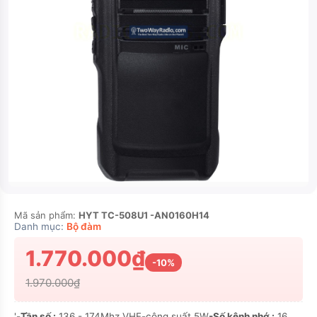
Mã sản phẩm:
HYT TC-508U1 -AN0160H14
Danh mục:
Bộ đàm
1.770.000₫
-10%
1.970.000₫
'-
Tần số :
136 - 174Mhz VHF-công suất 5W
-Số kênh nhớ :
16