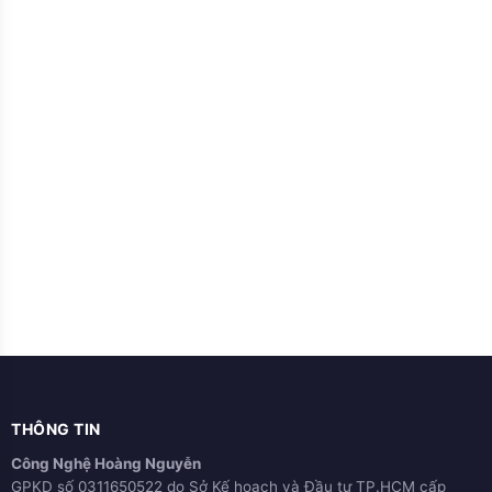
THÔNG TIN
Công Nghệ Hoàng Nguyễn
GPKD số 0311650522 do Sở Kế hoạch và Đầu tư TP.HCM cấp