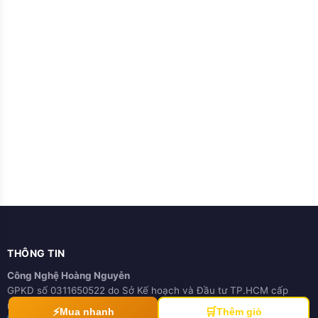
THÔNG TIN
Công Nghệ Hoàng Nguyễn
GPKD số 0311650522 do Sở Kế hoạch và Đầu tư TP.HCM cấp
ngày 21/03/2012
⚡
🛒
Mua nhanh
Thêm giỏ