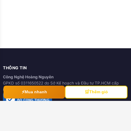
THÔNG TIN
Công Nghệ Hoàng Nguyễn
GPKD số 0311650522 do Sở Kế hoạch và Đầu tư TP.HCM cấp
ngày 21/03/2012
⚡
🛒
Mua nhanh
Thêm giỏ
ĐÃ THÔNG BÁO
BỘ CÔNG THƯƠNG
online.gov.vn
HƯỚNG DẪN