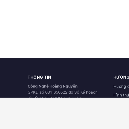
THÔNG TIN
HƯỚNG
Công Nghệ Hoàng Nguyễn
Hướng 
GPKD số 0311650522 do Sở Kế hoạch
Hình th
và Đầu tư TP.HCM cấp ngày
Hướng d
21/03/2012
ĐÃ THÔNG BÁO
Download
BỘ CÔNG THƯƠNG
online.gov.vn