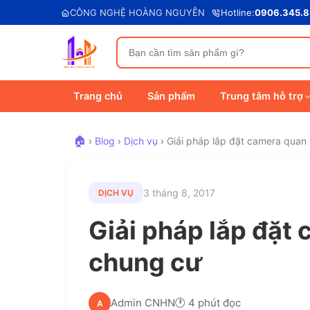
CÔNG NGHỆ HOÀNG NGUYỄN
Hotline:
0906.345.
Trang chủ
Sản phẩm
Trung tâm hỗ trợ
🏠
›
Blog
›
Dịch vụ
›
Giải pháp lắp đặt camera quan
3 tháng 8, 2017
DỊCH VỤ
Giải pháp lắp đặt
chung cư
Admin CNHN
🕐 4 phút đọc
A