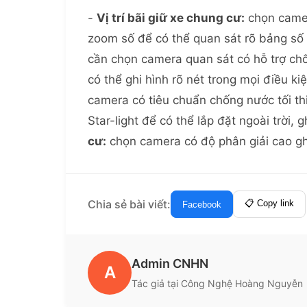
-
Vị trí bãi giữ xe chung cư:
chọn camer
zoom số để có thể quan sát rõ bảng số 
cần chọn camera quan sát có hỗ trợ chố
có thể ghi hình rõ nét trong mọi điều ki
camera có tiêu chuẩn chống nước tối th
Star-light để có thể lắp đặt ngoài trời,
cư:
chọn camera có độ phân giải cao gh
Chia sẻ bài viết:
📋 Copy link
Facebook
Admin CNHN
A
Tác giả tại Công Nghệ Hoàng Nguyễn