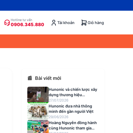
Hotline tư vấn
Tài khoản
Giỏ hàng
0906.345.880
📰
Bài viết mới
Hunonic và chiến lược xây
dựng thương hiệu
smarthome Việt mang tính
27/07/2026
quốc dân
Hunonic đưa nhà thông
minh đến gần người Việt
29/06/2026
Hoàng Nguyễn đồng hành
cùng Hunonic tham gia