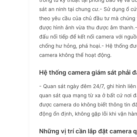
trong tủ kỹ thuật tại phòng bảo vệ và 
sát an ninh tại chung cư.- Sử dụng ổ cứ
theo yêu cầu của chủ đầu tư mà chúng t
được hình ảnh vừa thu được âm thanh.
đấu nối tiếp để kết nối camera với ng
chống hư hỏng, phá hoại.- Hệ thống đượ
camera không thể hoạt động.
Hệ thống camera giám sát phải đ
- Quan sát ngày đêm 24/7, ghi hình liê
quan sát qua mạng từ xa ở bất cứ nơi đ
được camera do không biết thông tin đ
động ổn định, không gặp lỗi khi vận hà
Những vị trí cần lắp đặt camera 