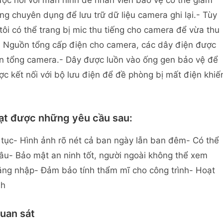
được nối với màn hình để nhân viên bảo vệ có thể giám
ng chuyên dụng để lưu trữ dữ liệu camera ghi lại.- Tùy
ôi có thể trang bị mic thu tiếng cho camera để vừa thu
- Nguồn tổng cấp điện cho camera, các dây điện được
uồn tổng camera.- Dây được luồn vào ống gen bảo vệ để
c kết nối với bộ lưu điện để đề phòng bị mất điện khiế
ạt được những yêu cầu sau:
n tục- Hình ảnh rõ nét cả ban ngày lẫn ban đêm- Có thể
âu- Bảo mật an ninh tốt, người ngoài không thể xem
ăng nhập- Đảm bảo tính thẩm mĩ cho công trình- Hoạt
nh
quan sát