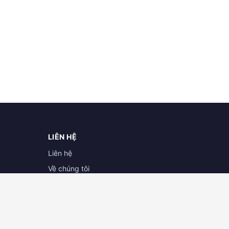
LIÊN HỆ
Liên hệ
Về chúng tôi
Hợp tác cùng doanh nghiệp
Đăng ký đại lý