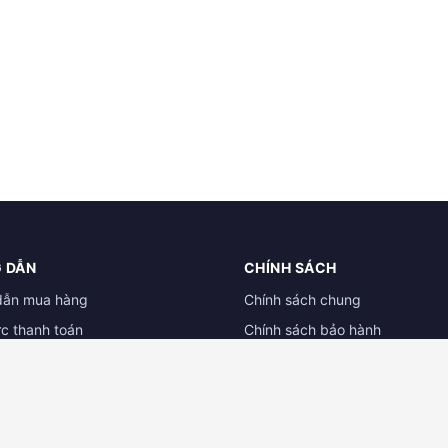
 DẪN
CHÍNH SÁCH
dẫn mua hàng
Chính sách chung
ức thanh toán
Chính sách bảo hành
ẫn đổi trả hàng
Chính sách dành cho đại lý
 tài liệu
Chính sách bảo mật