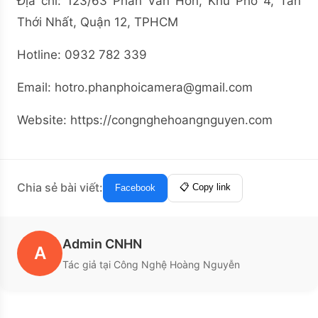
Địa chỉ: 123/63 Phan Văn Hớn, Khu Phố 4, Tân
Thới Nhất, Quận 12, TPHCM
Hotline: 0932 782 339
Email:
hotro.phanphoicamera@gmail.com
Website: https://congnghehoangnguyen.com
Chia sẻ bài viết:
📋 Copy link
Facebook
Admin CNHN
A
Tác giả tại Công Nghệ Hoàng Nguyễn