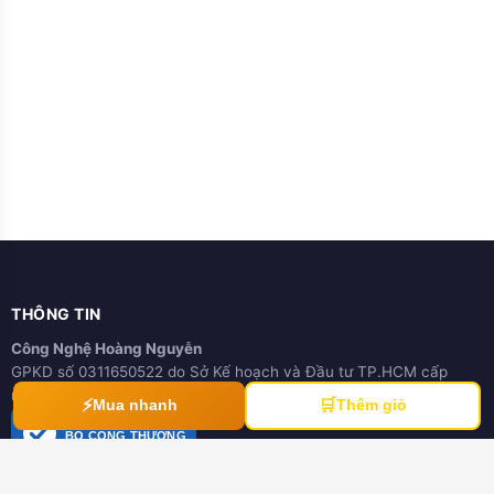
THÔNG TIN
Công Nghệ Hoàng Nguyễn
GPKD số 0311650522 do Sở Kế hoạch và Đầu tư TP.HCM cấp
ngày 21/03/2012
⚡
🛒
Mua nhanh
Thêm giỏ
ĐÃ THÔNG BÁO
BỘ CÔNG THƯƠNG
online.gov.vn