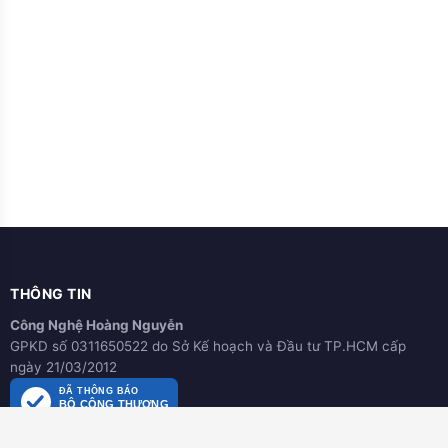
THÔNG TIN
Công Nghệ Hoàng Nguyễn
GPKD số 0311650522 do Sở Kế hoạch và Đầu tư TP.HCM cấp
ngày 21/03/2012
ĐÃ THÔNG BÁO
BỘ CÔNG THƯƠNG
online.gov.vn