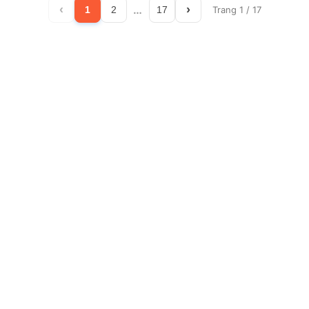
‹
…
›
1
2
17
Trang 1 / 17