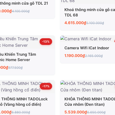
thông minh cửa gỗ TDL 21
Khoá thông minh cửa gỗ c
0.000₫
4.100.000₫
TDL 68
4.615.000₫
5.100.000₫
-13%
Camera Wifi ICat Indoor
ều Khiển Trung Tâm
1.190.000₫
2.165.000₫
ic Home Server
000₫
977.500₫
-17%
 THÔNG MINH TADOLock
KHÓA THÔNG MINH TADO
ỗ (Vàng hồng cổ điển)
Cửa nhôm (Đen titan)
5.000₫
5.539.000₫
6.880.000₫
6.650.000₫