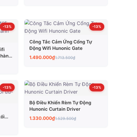
-13%
-13%
Công Tắc Cảm Ứng Cổng Tự
Động Wifi Hunonic Gate
fi
Thành
1.490.000₫
1.713.500₫
-13%
-13%
Bộ Điều Khiển Rèm Tự Động
Hunonic Curtain Driver
ối
1.330.000₫
1.529.500₫