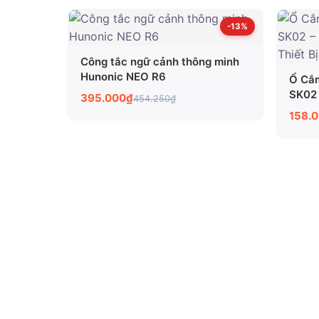
-13%
Công tắc ngữ cảnh thông minh
Hunonic NEO R6
Ổ Cắ
SK02 
395.000₫
454.250₫
Thành
158.