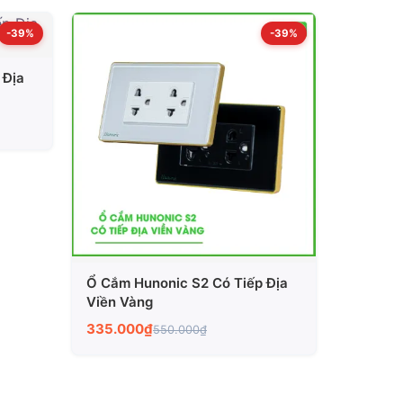
-39%
-39%
 Địa
Ổ Cắm Hunonic S2 Có Tiếp Địa
Viền Vàng
335.000₫
550.000₫