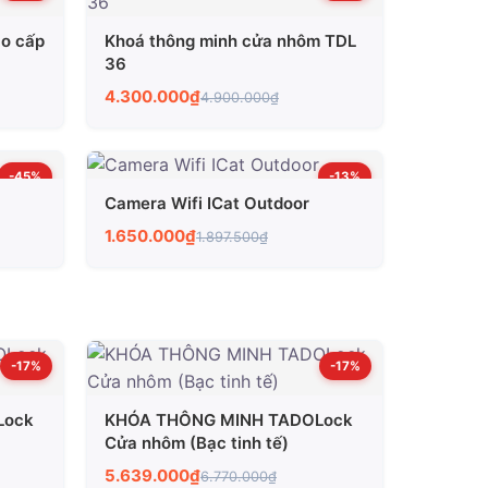
ao cấp
Khoá thông minh cửa nhôm TDL
36
4.300.000₫
4.900.000₫
-45%
-13%
Camera Wifi ICat Outdoor
1.650.000₫
1.897.500₫
-17%
-17%
Lock
KHÓA THÔNG MINH TADOLock
Cửa nhôm (Bạc tinh tế)
5.639.000₫
6.770.000₫