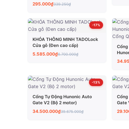
Nghiệm Chiếu Sáng
295.000₫
339.250₫
-17%
KHÓA THÔNG MINH TADOLock
Cửa gỗ (Đen cao cấp)
Cổng 
Hunon
5.585.000₫
6.700.000₫
Cổng
34.9
-13%
Cổng Tự Động Hunonic Auto
Cổng 
Gate V2 (Bộ 2 motor)
Gate 
34.500.000₫
29.1
39.675.000₫