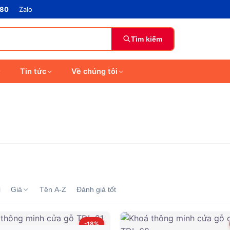
880
Zalo
Tìm kiếm
Tin tức
Về chúng tôi
i
Giá
Tên A-Z
Đánh giá tốt
-18%