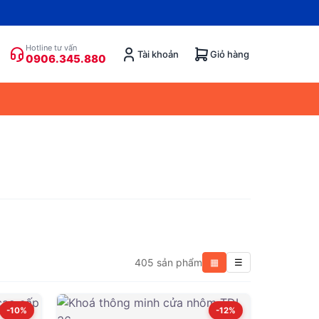
Hotline tư vấn
Tài khoản
Giỏ hàng
0906.345.880
405 sản phẩm
▦
☰
-10%
-12%