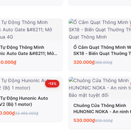
Tự Động Thông Minh
Ổ Cắm Quạt Thông Minh Wi
ic Auto Gate &#8211; Mở
SK18 - Biến Quạt Thường 
 Qua 4G
Quạt Thông Minh
50.000₫
320.000₫
368.000₫
-13%
Tự Động Hunonic Auto
V2 (Bộ 1 motor)
Chuông Cửa Thông Minh
HUNONIC NOKA - An ninh t
00.000₫
33.465.000₫
ưu- Bảo mật tuyệt đối
530.000₫
609.500₫