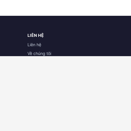
LIÊN HỆ
Liên hệ
Về chúng tôi
Hợp tác cùng doanh nghiệp
Đăng ký đại lý
ĐẠI LÝ CAMERA BÌNH PHƯỚC
HƠ
Cát Tường Camera
 - Q.
441 Đường ĐT741, Tổ 5, Ấp 1B, Xã Phước
Hòa, Phú Giáo, Bình Dương
898.079
Hotline:
039.408.0646