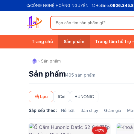
CÔNG NGHỆ HOÀNG NGUYỄN
Hotline:
0906.345.
Trang chủ
Sản phẩm
Trung tâm hỗ trợ
🏠
›
Sản phẩm
Sản phẩm
405 sản phẩm
Lọc
ICat
HUNONIC
Sắp xếp theo:
Nổi bật
Bán chạy
Giảm giá
Mớ
-47%