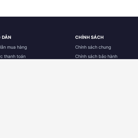
 DẪN
CHÍNH SÁCH
dẫn mua hàng
Chính sách chung
ức thanh toán
Chính sách bảo hành
ẫn đổi trả hàng
Chính sách dành cho đại lý
 tài liệu
Chính sách bảo mật
 CAMERA BÌNH DƯƠNG
ĐẠI LÝ CAMERA CẦN THƠ
 TNHH Công Nghệ Kỹ Thuật Gia
CỬA HÀNG CAMERA MT CẦN T
132/26G đường 3/2 - P. Hưng Lợi
ễn Văn Trỗi, P. Phú Lợi, Thủ
Ninh Kiều - TP. Cần Thơ
, Bình Dương
Hotline:
0931.031.005 - 0834.