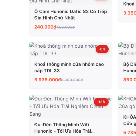
Khoá 
Ổ Cắm Hunonic Datic S2 Có Tiếp
3.35
Địa Hình Chữ Nhật
240.000₫
450.000₫
-6%
Khoá thông minh cửa nhôm cao
Bộ Đi
cấp TDL 33
Hunon
5.935.000₫
850.
6.300.000₫
-13%
KHÓA
Cửa g
Đui Đèn Thông Minh Wifi
Hunonic - Tối Ưu Hóa Trải
5.73