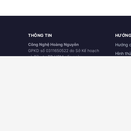
THÔNG TIN
HƯỚNG
Công Nghệ Hoàng Nguyễn
Hướng 
GPKD số 0311650522 do Sở Kế hoạch
Hình th
và Đầu tư TP.HCM cấp ngày
Hướng d
21/03/2012
ĐÃ THÔNG BÁO
Download
BỘ CÔNG THƯƠNG
online.gov.vn
TRỤ SỞ CHÍNH
ĐẠI LÝ
123/63 Phan Văn Hớn, Khu Phố 4, Tân
Công ty
Thới Nhất, Quận 12, TPHCM
Nguyễn
Hotline:
0906.345.880
289 Nguy
Dầu Một
Kinh doanh:
0932.768.939