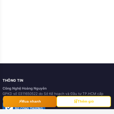
THÔNG TIN
Công Nghệ Hoàng Nguyễn
GPKD số 0311650522 do Sở Kế hoạch và Đầu tư TP.HCM cấp
ngày 21/03/2012
⚡
🛒
Mua nhanh
Thêm giỏ
ĐÃ THÔNG BÁO
BỘ CÔNG THƯƠNG
online.gov.vn