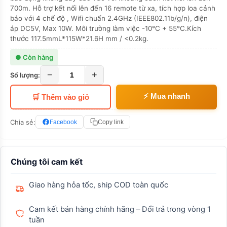
700m. Hỗ trợ kết nối lên đến 16 remote từ xa, tích hợp loa cảnh
báo với 4 chế độ , Wifi chuẩn 2.4GHz (IEEE802.11b/g/n), điện
áp DC5V, Max 10W. Môi trường làm việc -10°C + 55°C.Kích
thước 117.5mmL*115W*21.6H mm / <0.2kg.
● Còn hàng
−
+
Số lượng:
⚡ Mua nhanh
🛒 Thêm vào giỏ
Chia sẻ:
Facebook
Copy link
Chúng tôi cam kết
Giao hàng hỏa tốc, ship COD toàn quốc
Cam kết bán hàng chính hãng – Đổi trả trong vòng 1
tuần