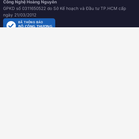
Công Nghệ Hoàng Nguyễn
GPKD số 0311650522 do Sở Kế hoạch và Đầu tư TP.HCM cấp
ngày 21/03/2012
ĐÃ THÔNG BÁO
BỘ CÔNG THƯƠNG
online.gov.vn
HƯỚNG DẪN
Hướng dẫn mua hàng
Hình thức thanh toán
Hướng dẫn đổi trả hàng
Download tài liệu
CHÍNH SÁCH
Chính sách chung
Chính sách bảo hành
Chính sách dành cho đại lý