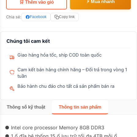
⚡ Mua nhanh
🛒 Thêm vào giỏ
Chia sẻ:
Facebook
Copy link
Chúng tôi cam kết
Giao hàng hỏa tốc, ship COD toàn quốc
Cam kết bán hàng chính hãng – Đổi trả trong vòng 1
tuần
Bảo hành chu đáo cho tất cả sản phẩm bán ra
Thông số kỹ thuật
Thông tin sản phẩm
● Intel core processor Memory 8GB DDR3
● 1 ổ đĩa hệ thống 15 ổ lưu trữ tối đa 4TB mỗi ổ