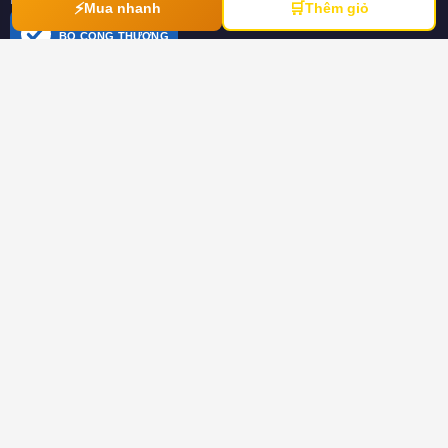
⚡
🛒
Mua nhanh
Thêm giỏ
ĐÃ THÔNG BÁO
BỘ CÔNG THƯƠNG
online.gov.vn
HƯỚNG DẪN
Hướng dẫn mua hàng
Hình thức thanh toán
Hướng dẫn đổi trả hàng
Download tài liệu
CHÍNH SÁCH
Chính sách chung
Chính sách bảo hành
Chính sách dành cho đại lý
Chính sách bảo mật