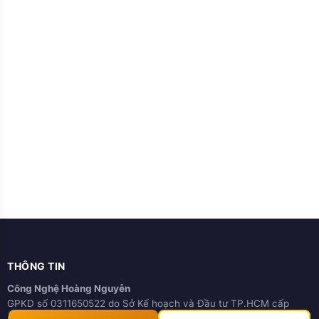
THÔNG TIN
Công Nghệ Hoàng Nguyễn
GPKD số 0311650522 do Sở Kế hoạch và Đầu tư TP.HCM cấp
ngày 21/03/2012