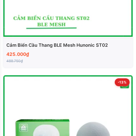
Cảm Biến Cầu Thang BLE Mesh Hunonic ST02
425.000₫
488.750₫
-13%