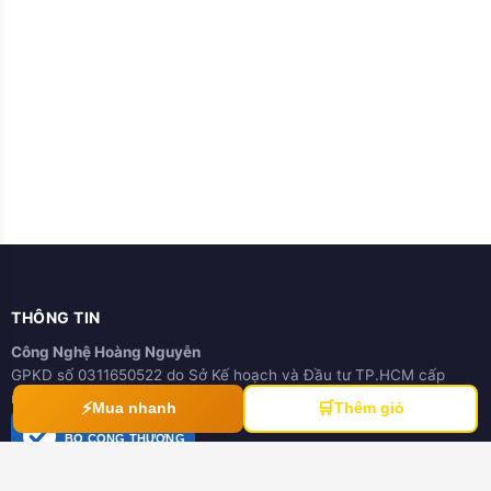
THÔNG TIN
Công Nghệ Hoàng Nguyễn
GPKD số 0311650522 do Sở Kế hoạch và Đầu tư TP.HCM cấp
ngày 21/03/2012
⚡
🛒
Mua nhanh
Thêm giỏ
ĐÃ THÔNG BÁO
BỘ CÔNG THƯƠNG
online.gov.vn