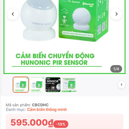
‹
›
1/4
›
Mã sản phẩm:
CBCDHC
Danh mục:
Cảm biến thông minh
595.000₫
-13%