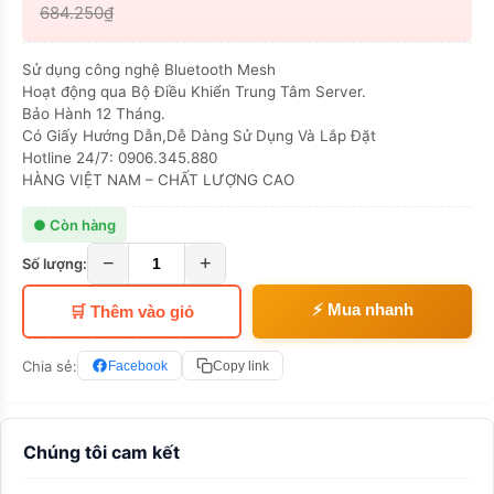
684.250₫
Sử dụng công nghệ Bluetooth Mesh
Hoạt động qua Bộ Điều Khiển Trung Tâm Server.
Bảo Hành 12 Tháng.
Có Giấy Hướng Dẫn,Dễ Dàng Sử Dụng Và Lắp Đặt
Hotline 24/7: 0906.345.880
HÀNG VIỆT NAM – CHẤT LƯỢNG CAO
● Còn hàng
−
+
Số lượng:
⚡ Mua nhanh
🛒 Thêm vào giỏ
Chia sẻ:
Facebook
Copy link
Chúng tôi cam kết