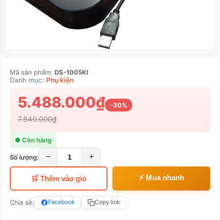
Mã sản phẩm:
DS-1005KI
Danh mục:
Phụ kiện
5.488.000₫
-30%
7.840.000₫
● Còn hàng
−
+
Số lượng:
⚡ Mua nhanh
🛒 Thêm vào giỏ
Chia sẻ:
Facebook
Copy link