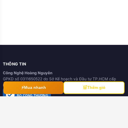
THÔNG TIN
Công Nghệ Hoàng Nguyễn
GPKD số 0311650522 do Sở Kế hoạch và Đầu tư TP.HCM cấp
ngày 21/03/2012
⚡
🛒
Mua nhanh
Thêm giỏ
ĐÃ THÔNG BÁO
BỘ CÔNG THƯƠNG
online.gov.vn
HƯỚNG DẪN
Hướng dẫn mua hàng