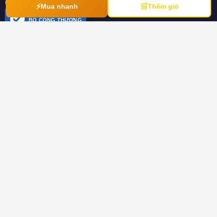
ngày 21/03/2012
⚡
🛒
Mua nhanh
Thêm giỏ
ĐÃ THÔNG BÁO
BỘ CÔNG THƯƠNG
online.gov.vn
HƯỚNG DẪN
Hướng dẫn mua hàng
Hình thức thanh toán
Hướng dẫn đổi trả hàng
Download tài liệu
CHÍNH SÁCH
Chính sách chung
Chính sách bảo hành
Chính sách dành cho đại lý
Chính sách bảo mật