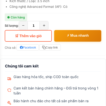
Kích thước / Loại: 3.5 inch
Công nghệ Advanced Format (AF): Có
● Còn hàng
−
+
Số lượng:
⚡ Mua nhanh
🛒 Thêm vào giỏ
Chia sẻ:
Facebook
Copy link
Chúng tôi cam kết
Giao hàng hỏa tốc, ship COD toàn quốc
Cam kết bán hàng chính hãng – Đổi trả trong vòng 1
tuần
Bảo hành chu đáo cho tất cả sản phẩm bán ra