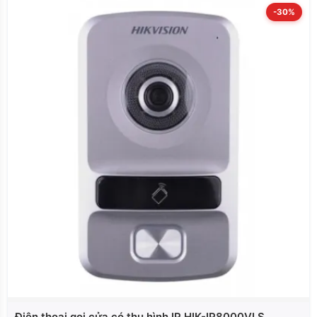
-30%
Điện thoại gọi cửa có thu hình IP HIK-IP8000VLS