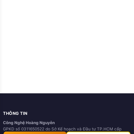
THÔNG TIN
Công Nghệ Hoàng Nguyễn
GPKD số 0311650522 do Sở Kế hoạch và Đầu tư TP.HCM cấp