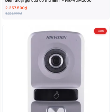
Điện thoại gọi cửa có thu hình IP HIK-VDM2000
2.257.500₫
3.225.000₫
-30%