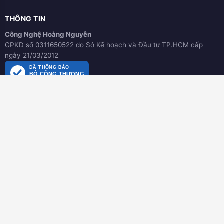
THÔNG TIN
Công Nghệ Hoàng Nguyễn
GPKD số 0311650522 do Sở Kế hoạch và Đầu tư TP.HCM cấp
ngày 21/03/2012
ĐÃ THÔNG BÁO
BỘ CÔNG THƯƠNG
online.gov.vn
HƯỚNG DẪN
Hướng dẫn mua hàng
Hình thức thanh toán
Hướng dẫn đổi trả hàng
Download tài liệu
CHÍNH SÁCH