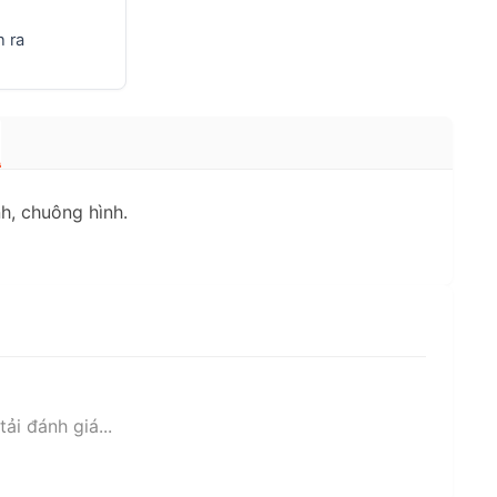
 ra
h, chuông hình.
ải đánh giá...