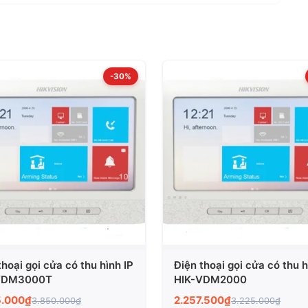
-30%
thoại gọi cửa có thu hình IP
Điện thoại gọi cửa có thu h
VDM3000T
HIK-VDM2000
5.000₫
2.257.500₫
3.850.000₫
3.225.000₫