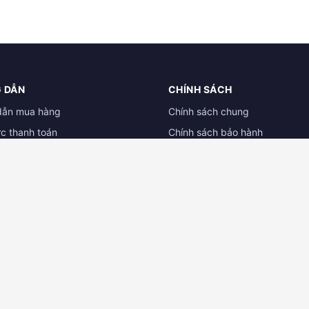
 DẪN
CHÍNH SÁCH
dẫn mua hàng
Chính sách chung
ức thanh toán
Chính sách bảo hành
ẫn đổi trả hàng
Chính sách dành cho đại lý
 tài liệu
Chính sách bảo mật
 CAMERA BÌNH DƯƠNG
ĐẠI LÝ CAMERA CẦN THƠ
 TNHH Công Nghệ Kỹ Thuật Gia
CỬA HÀNG CAMERA MT CẦN T
132/26G đường 3/2 - P. Hưng Lợi
ễn Văn Trỗi, P. Phú Lợi, Thủ
Ninh Kiều - TP. Cần Thơ
, Bình Dương
Hotline:
0931.031.005 - 0834.