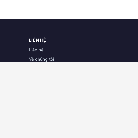
LIÊN HỆ
Liên hệ
Về chúng tôi
Hợp tác cùng doanh nghiệp
Đăng ký đại lý
ĐẠI LÝ CAMERA BÌNH PHƯỚC
HƠ
Cát Tường Camera
 - Q.
441 Đường ĐT741, Tổ 5, Ấp 1B, Xã Phước
Hòa, Phú Giáo, Bình Dương
898.079
Hotline:
039.408.0646