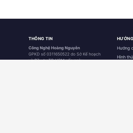
THÔNG TIN
HƯỚNG
Công Nghệ Hoàng Nguyễn
Hướng 
GPKD số 0311650522 do Sở Kế hoạch
Hình th
và Đầu tư TP.HCM cấp ngày
Hướng d
21/03/2012
ĐÃ THÔNG BÁO
Download
BỘ CÔNG THƯƠNG
online.gov.vn
TRỤ SỞ CHÍNH
ĐẠI LÝ
123/63 Phan Văn Hớn, Khu Phố 4, Tân
Công ty
Thới Nhất, Quận 12, TPHCM
Nguyễn
Hotline:
0906.345.880
289 Nguy
Dầu Một
Kinh doanh:
0932.768.939