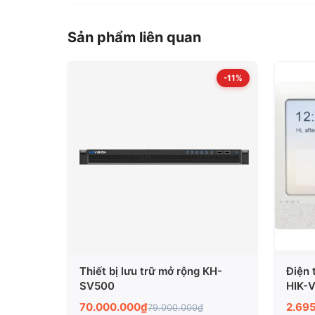
Sản phẩm liên quan
-11%
Thiết bị lưu trữ mở rộng KH-
Điện 
SV500
HIK-
70.000.000₫
2.69
79.000.000₫