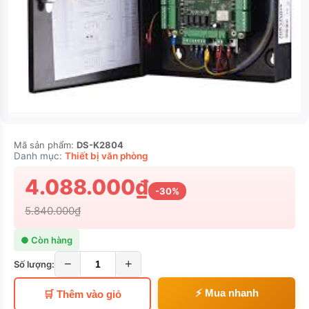
Mã sản phẩm:
DS-K2804
Danh mục:
Thiết bị văn phòng
4.088.000₫
-30%
5.840.000₫
● Còn hàng
−
+
Số lượng:
⚡ Mua nhanh
🛒 Thêm vào giỏ