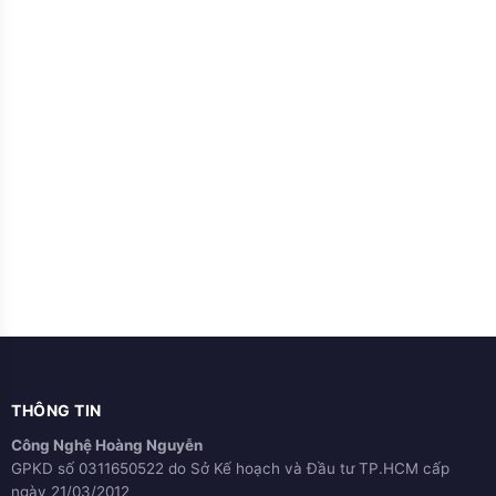
THÔNG TIN
Công Nghệ Hoàng Nguyễn
GPKD số 0311650522 do Sở Kế hoạch và Đầu tư TP.HCM cấp
ngày 21/03/2012