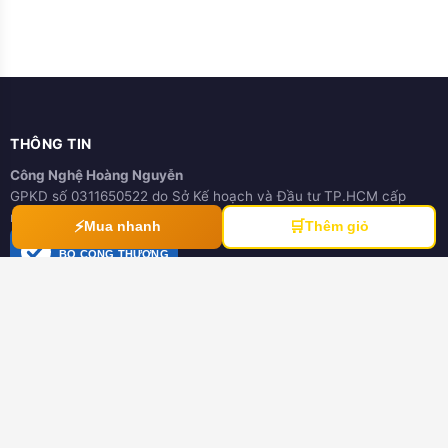
THÔNG TIN
Công Nghệ Hoàng Nguyễn
GPKD số 0311650522 do Sở Kế hoạch và Đầu tư TP.HCM cấp
ngày 21/03/2012
⚡
🛒
Mua nhanh
Thêm giỏ
ĐÃ THÔNG BÁO
BỘ CÔNG THƯƠNG
online.gov.vn
HƯỚNG DẪN
Hướng dẫn mua hàng
Hình thức thanh toán
Hướng dẫn đổi trả hàng