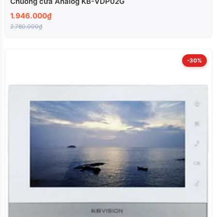
Chuông cửa Analog KB-VDP02G
1.946.000₫
2.780.000₫
-30%