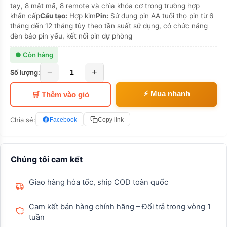
tay, 8 mật mã, 8 remote và chìa khóa cơ trong trường hợp
khẩn cấp
Cấu tạo:
Hợp kim
Pin:
Sử dụng pin AA tuổi thọ pin từ 6
tháng đến 12 tháng tùy theo tần suất sử dụng, có chức năng
đèn báo pin yếu, kết nối pin dự phòng
● Còn hàng
−
+
Số lượng:
⚡ Mua nhanh
🛒 Thêm vào giỏ
Chia sẻ:
Facebook
Copy link
Chúng tôi cam kết
Giao hàng hỏa tốc, ship COD toàn quốc
Cam kết bán hàng chính hãng – Đổi trả trong vòng 1
tuần