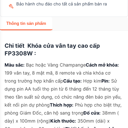
Bảo hành chu đáo cho tất cả sản phẩm bán ra
Thông tin sản phẩm
Chi tiết Khóa cửa vân tay cao cấp
FP3308W :
Màu sắc:
Bạc hoặc Vàng Champange
Cách mở khóa:
199 vân tay, 8 mật mã, 8 remote và chìa khóa cơ
trong trường hợp khẩn cấp
Cấu tạo:
Hợp kim
Pin:
Sử
dụng pin AA tuổi thọ pin từ 6 tháng đến 12 tháng tùy
theo tần suất sử dụng, có chức năng đèn báo pin yếu,
kết nối pin dự phòng
Thích hợp:
Phù hợp cho biệt thự,
phòng Giám Đốc, căn hộ sang trọng
Đố cửa:
38mm (
dày) x 100mm (rộng)
Kích thước:
350mm (dài) x