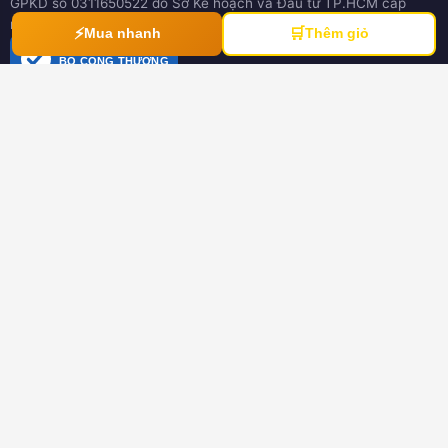
GPKD số 0311650522 do Sở Kế hoạch và Đầu tư TP.HCM cấp
ngày 21/03/2012
⚡
🛒
Mua nhanh
Thêm giỏ
ĐÃ THÔNG BÁO
BỘ CÔNG THƯƠNG
online.gov.vn
HƯỚNG DẪN
Hướng dẫn mua hàng
Hình thức thanh toán
Hướng dẫn đổi trả hàng
Download tài liệu
CHÍNH SÁCH
Chính sách chung
Chính sách bảo hành
Chính sách dành cho đại lý