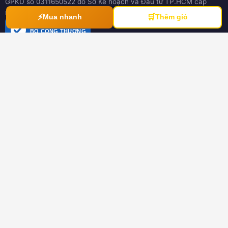
GPKD số 0311650522 do Sở Kế hoạch và Đầu tư TP.HCM cấp
ngày 21/03/2012
⚡
🛒
Mua nhanh
Thêm giỏ
ĐÃ THÔNG BÁO
BỘ CÔNG THƯƠNG
online.gov.vn
HƯỚNG DẪN
Hướng dẫn mua hàng
Hình thức thanh toán
Hướng dẫn đổi trả hàng
Download tài liệu
CHÍNH SÁCH
Chính sách chung
Chính sách bảo hành
Chính sách dành cho đại lý