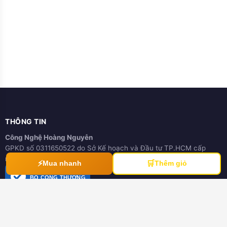
THÔNG TIN
Công Nghệ Hoàng Nguyễn
GPKD số 0311650522 do Sở Kế hoạch và Đầu tư TP.HCM cấp
ngày 21/03/2012
⚡
🛒
Mua nhanh
Thêm giỏ
ĐÃ THÔNG BÁO
BỘ CÔNG THƯƠNG
online.gov.vn
HƯỚNG DẪN