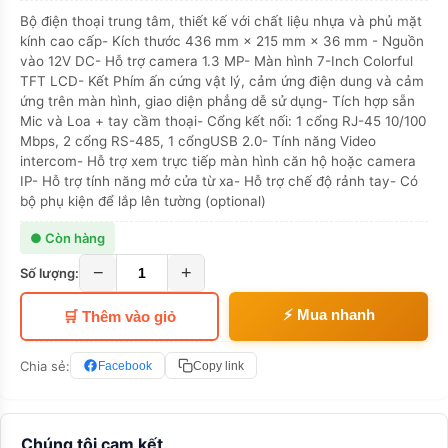
Bộ điện thoại trung tâm, thiết kế với chất liệu nhựa và phủ mặt
kính cao cấp- Kích thước 436 mm × 215 mm × 36 mm - Nguồn
vào 12V DC- Hỗ trợ camera 1.3 MP- Màn hình 7-Inch Colorful
TFT LCD- Kết Phím ấn cứng vật lý, cảm ứng điện dung và cảm
ứng trên màn hình, giao diện phẳng dễ sử dụng- Tích hợp sẵn
Mic và Loa + tay cầm thoại- Cổng kết nối: 1 cổng RJ-45 10/100
Mbps, 2 cổng RS-485, 1 cổngUSB 2.0- Tính năng Video
intercom- Hỗ trợ xem trực tiếp màn hình căn hộ hoặc camera
IP- Hỗ trợ tính năng mở cửa từ xa- Hỗ trợ chế độ rảnh tay- Có
bộ phụ kiện để lắp lên tường (optional)
● Còn hàng
−
+
Số lượng:
⚡ Mua nhanh
🛒 Thêm vào giỏ
Chia sẻ:
Facebook
Copy link
Chúng tôi cam kết