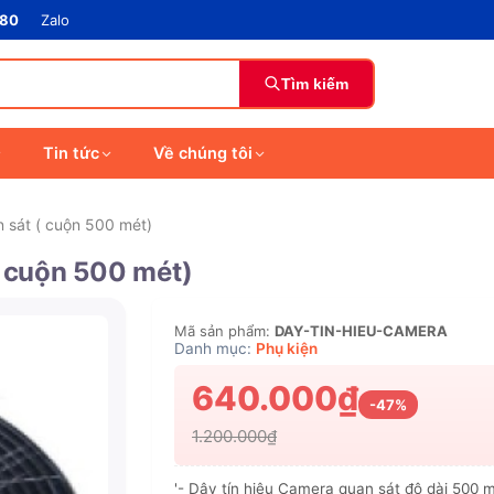
880
Zalo
Tìm kiếm
Tin tức
Về chúng tôi
n sát ( cuộn 500 mét)
( cuộn 500 mét)
Mã sản phẩm:
DAY-TIN-HIEU-CAMERA
Danh mục:
Phụ kiện
640.000₫
-47%
1.200.000₫
'- Dây tín hiệu Camera quan sát độ dài 500 mé