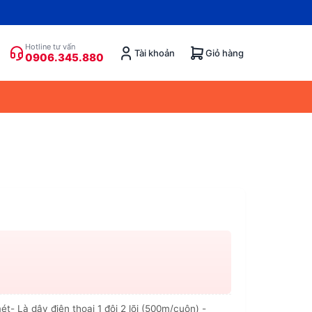
Hotline tư vấn
Tài khoản
Giỏ hàng
0906.345.880
t- Là dây điện thoại 1 đôi 2 lõi (500m/cuộn) -