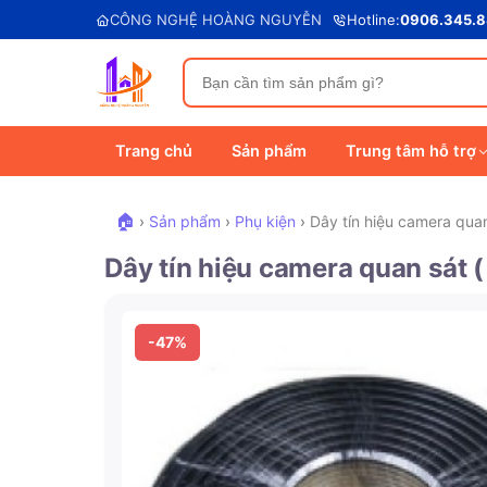
CÔNG NGHỆ HOÀNG NGUYỄN
Hotline:
0906.345.
Trang chủ
Sản phẩm
Trung tâm hỗ trợ
🏠
›
Sản phẩm
›
Phụ kiện
›
Dây tín hiệu camera qua
Dây tín hiệu camera quan sát 
-47%