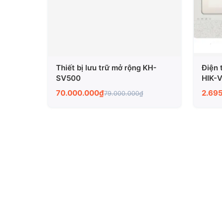
Thiết bị lưu trữ mở rộng KH-
Điện 
SV500
HIK-
70.000.000₫
2.69
79.000.000₫