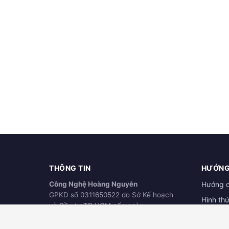
THÔNG TIN
HƯỚNG
Công Nghệ Hoàng Nguyễn
Hướng 
GPKD số 0311650522 do Sở Kế hoạch
Hình th
và Đầu tư TP.HCM cấp ngày
Hướng d
21/03/2012
ĐÃ THÔNG BÁO