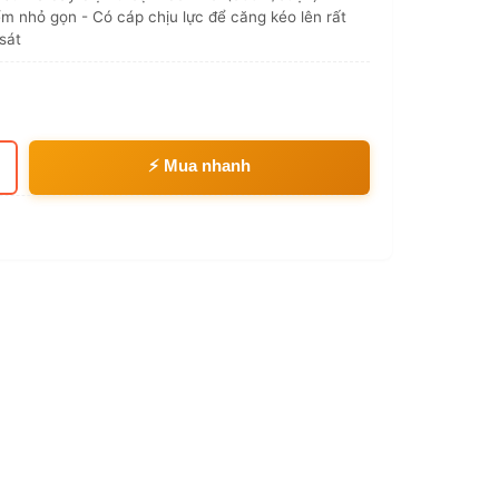
m nhỏ gọn - Có cáp chịu lực để căng kéo lên rất
sát
⚡ Mua nhanh