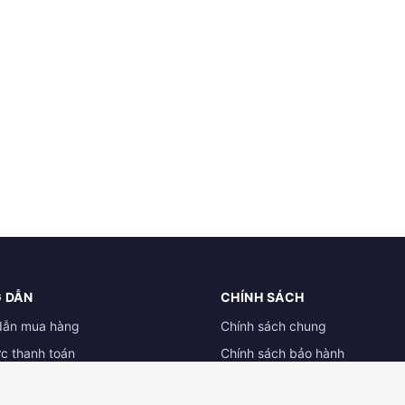
 DẪN
CHÍNH SÁCH
dẫn mua hàng
Chính sách chung
ức thanh toán
Chính sách bảo hành
ẫn đổi trả hàng
Chính sách dành cho đại lý