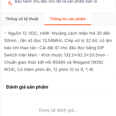
Bảo hành chu đáo cho tất cả sản phẩm bán ra
Thông số kỹ thuật
Thông tin sản phẩm
'- Nguồn 12 VDC, ≤6W- Khoảng cách nhận thẻ 30 đến
50mm , tần số đọc 13.56MHz, Chip xử lý 32 bit, có âm
báo khi thao tác- Cài đặt ID cho đầu đọc bằng DIP
Switch trên Main - Kích thước 132.0×92.3×20.5mm -
Chuẩn giao thức kết nối RS485 và Wiegand (W26/
W34), Có thêm phím ấn, 12 phím (0 to 9, *, #)
Đánh giá sản phẩm
Đang tải đánh giá...