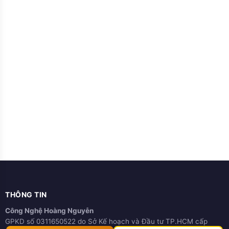
THÔNG TIN
Công Nghệ Hoàng Nguyễn
GPKD số 0311650522 do Sở Kế hoạch và Đầu tư TP.HCM cấp