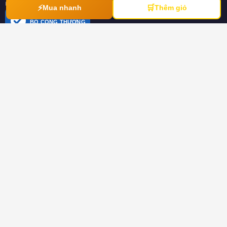
ngày 21/03/2012
⚡
🛒
Mua nhanh
Thêm giỏ
ĐÃ THÔNG BÁO
BỘ CÔNG THƯƠNG
online.gov.vn
HƯỚNG DẪN
Hướng dẫn mua hàng
Hình thức thanh toán
Hướng dẫn đổi trả hàng
Download tài liệu
CHÍNH SÁCH
Chính sách chung
Chính sách bảo hành
Chính sách dành cho đại lý
Chính sách bảo mật