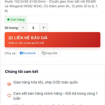
thước 132.0×92.3×20.5mm - Chuẩn giao thức kết nối RS485
và Wiegand (W26/ W34), Có thêm phím ấn, 12 phím (0 to 9, *,
#)
● Còn hàng
−
+
Số lượng:
✉️ LIÊN HỆ BÁO GIÁ
Nhận tư vấn và báo giá tốt nhất
Chia sẻ:
Facebook
Copy link
Chúng tôi cam kết
Giao hàng hỏa tốc, ship COD toàn quốc
Cam kết bán hàng chính hãng – Đổi trả trong vòng 1
tuần