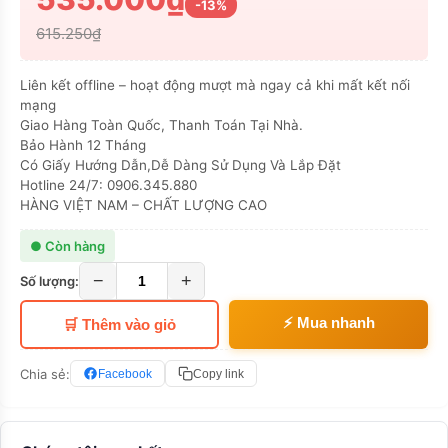
-13%
615.250₫
Liên kết offline – hoạt động mượt mà ngay cả khi mất kết nối
mạng
Giao Hàng Toàn Quốc, Thanh Toán Tại Nhà.
Bảo Hành 12 Tháng
Có Giấy Hướng Dẫn,Dễ Dàng Sử Dụng Và Lắp Đặt
Hotline 24/7: 0906.345.880
HÀNG VIỆT NAM – CHẤT LƯỢNG CAO
● Còn hàng
−
+
Số lượng:
⚡ Mua nhanh
🛒 Thêm vào giỏ
Chia sẻ:
Facebook
Copy link