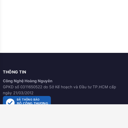
THÔNG TIN
Công Nghệ Hoàng Nguyễn
GPKD số 0311650522 do Sở Kế hoạch và Đầu tư TP.HCM cấp
ngày 21/03/2012
ĐÃ THÔNG BÁO
BỘ CÔNG THƯƠNG
online.gov.vn
HƯỚNG DẪN