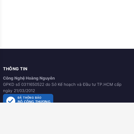
THÔNG TIN
Công Nghệ Hoàng Nguyễn
GPKD số 0311650522 do Sở Kế hoạch và Đầu tư TP.HCM cấp
ngày 21/03/2012
ĐÃ THÔNG BÁO
BỘ CÔNG THƯƠNG
online.gov.vn
HƯỚNG DẪN