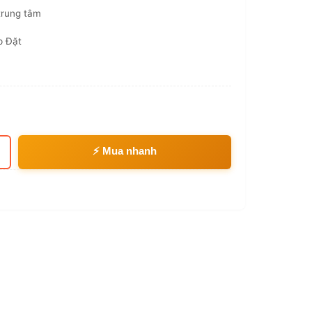
trung tâm
p Đặt
⚡ Mua nhanh