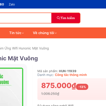
880
Zalo
Tìm kiếm
Tin tức
Về chúng tôi
m Ứng Wifi Hunonic Mặt Vuông
nic Mặt Vuông
Mã sản phẩm:
HUN-11939
Danh mục:
Công tắc thông minh
875.000₫
-13%
1.006.250₫
Sử dụng công nghệ Wifi