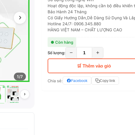
Hoạt động độc lập, không cần bộ điều khiển 
Bảo Hành 24 Tháng
›
Có Giấy Hướng Dẫn,Dễ Dàng Sử Dụng Và Lắ
Hotline 24/7: 0906.345.880
HÀNG VIỆT NAM – CHẤT LƯỢNG CAO
● Còn hàng
−
+
Số lượng:
🛒 Thêm vào giỏ
1/7
Chia sẻ:
Facebook
Copy link
›