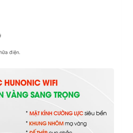
ỡ
hữa điện.