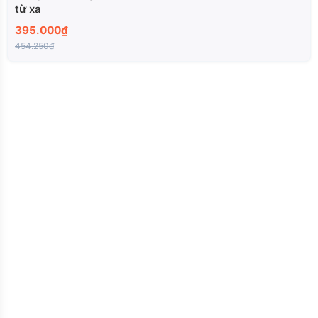
từ xa
395.000₫
454.250₫