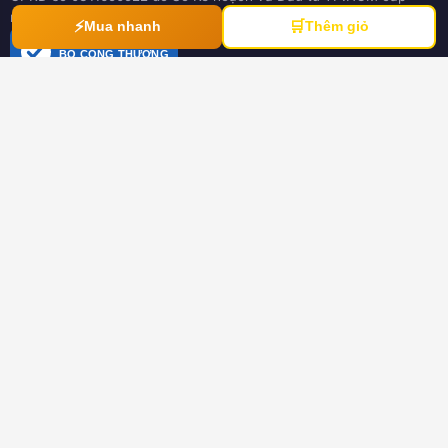
ngày 21/03/2012
⚡
🛒
Mua nhanh
Thêm giỏ
ĐÃ THÔNG BÁO
BỘ CÔNG THƯƠNG
online.gov.vn
HƯỚNG DẪN
Hướng dẫn mua hàng
Hình thức thanh toán
Hướng dẫn đổi trả hàng
Download tài liệu
CHÍNH SÁCH
Chính sách chung
Chính sách bảo hành
Chính sách dành cho đại lý
Chính sách bảo mật