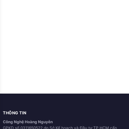
THÔNG TIN
Công Nghệ Hoàng Nguyễn
GPKD số 0311650522 do Sở Kế hoạch và Đầu tư TP.HCM cấp