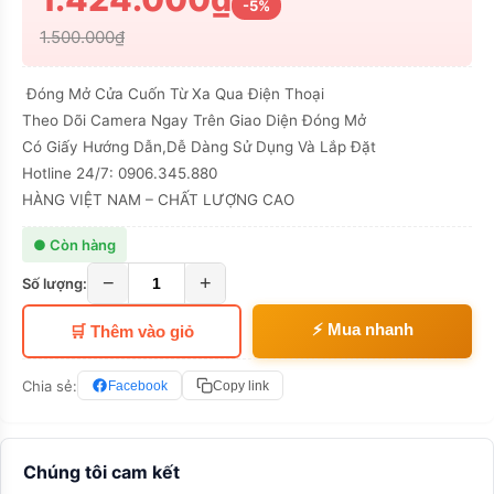
-5%
1.500.000₫
Đóng Mở Cửa Cuốn Từ Xa Qua Điện Thoại
Theo Dõi Camera Ngay Trên Giao Diện Đóng Mở
Có Giấy Hướng Dẫn,Dễ Dàng Sử Dụng Và Lắp Đặt
Hotline 24/7: 0906.345.880
HÀNG VIỆT NAM – CHẤT LƯỢNG CAO
● Còn hàng
−
+
Số lượng:
⚡ Mua nhanh
🛒 Thêm vào giỏ
Chia sẻ:
Facebook
Copy link
Chúng tôi cam kết