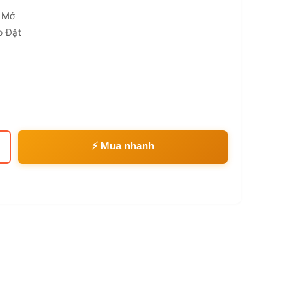
g Mở
p Đặt
⚡ Mua nhanh