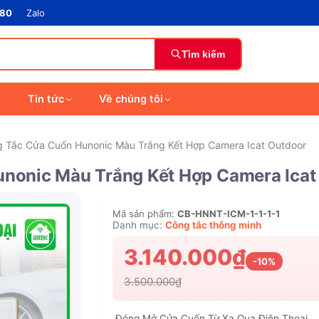
880
Zalo
Tìm kiếm
Tin tức
Về chúng tôi
Tắc Cửa Cuốn Hunonic Màu Trắng Kết Hợp Camera Icat Outdoor
onic Màu Trắng Kết Hợp Camera Icat
Mã sản phẩm:
CB-HNNT-ICM-1-1-1-1
Danh mục:
Công tắc thông minh
3.140.000₫
-10%
3.500.000₫
Đóng Mở Cửa Cuốn Từ Xa Qua Điện Thoại