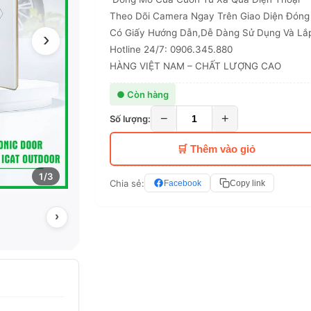
Theo Dõi Camera Ngay Trên Giao Diện Đón
Có Giấy Hướng Dẫn,Dễ Dàng Sử Dụng Và Lắ
›
Hotline 24/7: 0906.345.880
HÀNG VIỆT NAM – CHẤT LƯỢNG CAO
● Còn hàng
−
+
Số lượng:
🛒 Thêm vào giỏ
1/3
Chia sẻ:
Facebook
Copy link
›