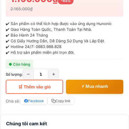
-45%
2.165.000₫
✔️ Sản phẩm có thể tích hợp được vào ứng dụng Hunonic
✔️ Giao Hàng Toàn Quốc, Thanh Toán Tại Nhà.
✔️ Bảo Hành 24 Tháng
✔️ Có Giấy Hướng Dẫn, Dễ Dàng Sử Dụng Và Lắp Đặt
✔️ Hotline 24/7: 0983.988.828
✔️ Hỗ trợ sản phẩm miễn phí trọn đời.
● Còn hàng
−
+
Số lượng:
⚡ Mua nhanh
🛒 Thêm vào giỏ
Chia sẻ:
Facebook
Copy link
Chúng tôi cam kết