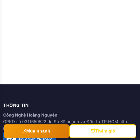
THÔNG TIN
Công Nghệ Hoàng Nguyễn
GPKD số 0311650522 do Sở Kế hoạch và Đầu tư TP.HCM cấp
ngày 21/03/2012
⚡
🛒
Mua nhanh
Thêm giỏ
ĐÃ THÔNG BÁO
BỘ CÔNG THƯƠNG