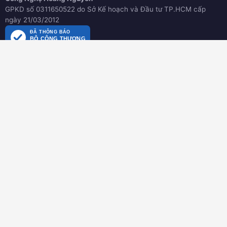
GPKD số 0311650522 do Sở Kế hoạch và Đầu tư TP.HCM cấp
ngày 21/03/2012
ĐÃ THÔNG BÁO
BỘ CÔNG THƯƠNG
online.gov.vn
HƯỚNG DẪN
Hướng dẫn mua hàng
Hình thức thanh toán
Hướng dẫn đổi trả hàng
Download tài liệu
CHÍNH SÁCH
Chính sách chung
Chính sách bảo hành
Chính sách dành cho đại lý