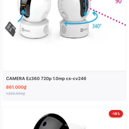
CAMERA Ez360 720p 1.0mp cs-cv246
861.000₫
1.230.000₫
-16%