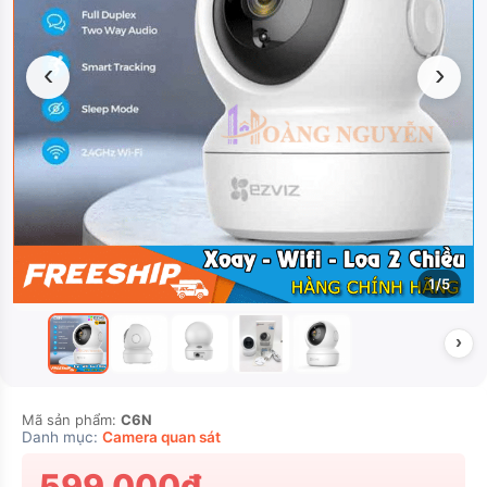
‹
›
1/5
›
Mã sản phẩm:
C6N
Danh mục:
Camera quan sát
599.000₫