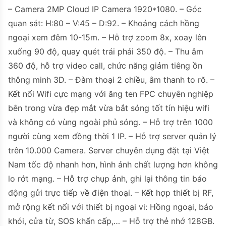
– Camera 2MP Cloud IP Camera 1920*1080. – Góc
quan sát: H:80 – V:45 – D:92. – Khoảng cách hồng
ngoại xem đêm 10-15m. – Hỗ trợ zoom 8x, xoay lên
xuống 90 độ, quay quét trái phải 350 độ. – Thu âm
360 độ, hỗ trợ video call, chức năng giảm tiêng ồn
thông minh 3D. – Đàm thoại 2 chiều, âm thanh to rõ. –
Kết nối Wifi cực mạng với ăng ten FPC chuyên nghiệp
bên trong vừa đẹp mắt vừa bắt sóng tốt tín hiệu wifi
và không có vùng ngoài phủ sóng. – Hỗ trợ trên 1000
người cùng xem đồng thời 1 IP. – Hỗ trợ server quản lý
trên 10.000 Camera. Server chuyên dụng đặt tại Việt
Nam tốc độ nhanh hơn, hình ảnh chất lượng hơn không
lo rớt mạng. – Hỗ trợ chụp ảnh, ghi lại thông tin báo
động gửi trực tiếp về điện thoại. – Kết hợp thiết bị RF,
mở rộng kết nối với thiết bị ngoại vi: Hồng ngoại, báo
khói, cửa từ, SOS khẩn cấp,… – Hỗ trợ thẻ nhớ 128GB.