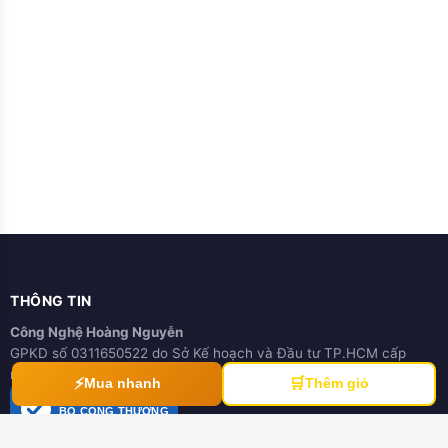
THÔNG TIN
Công Nghệ Hoàng Nguyễn
GPKD số 0311650522 do Sở Kế hoạch và Đầu tư TP.HCM cấp
ngày 21/03/2012
⚡
🛒
Mua nhanh
Thêm giỏ
ĐÃ THÔNG BÁO
BỘ CÔNG THƯƠNG
online.gov.vn