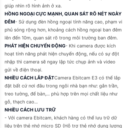
giúp nhìn rõ hình ảnh ở xa.
HỒNG NGOẠI CỰC MẠNH, QUAN SÁT RÕ NÉT NGÀY
ĐÊM
- Sử dụng đèn hồng ngoại tính năng cao, phạm vi
phủ sóng rộng hơn, khoảng cách hồng ngoại ban đêm
lên đến 10m, quan sát rõ trong môi trường ban đêm.
PHÁT HIỆN CHUYỂN ĐỘNG
- Khi camera được kích
hoạt tính năng phát hiện chuyển động, nếu có sự đột
nhập thì camera sẽ ngay lập tức chụp ảnh và video
gửi về điện thoại.
NHIỀU CÁCH LẮP ĐẶT
Camera Ebitcam E3 có thể lắp
đặt bất cứ nơi đâu trong ngôi nhà bạn như: gắn trần,
treo tường, để bàn,... phù hợp trên mọi chất liệu như
gỗ, thạch cao...
NHIỀU CÁCH LƯU TRỮ
- Với camera Ebitcam, khách hàng có thể lưu trữ dữ
liệu trên thẻ nhớ micro SD (Hỗ trợ thẻ nhớ dung lượng