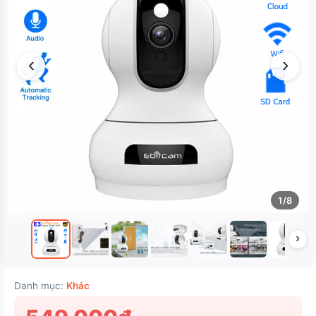
‹
›
1/8
›
Danh mục:
Khác