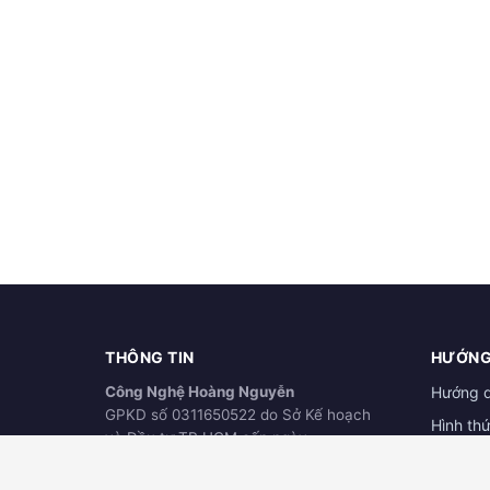
THÔNG TIN
HƯỚNG
Công Nghệ Hoàng Nguyễn
Hướng 
GPKD số 0311650522 do Sở Kế hoạch
Hình th
và Đầu tư TP.HCM cấp ngày
Hướng d
21/03/2012
ĐÃ THÔNG BÁO