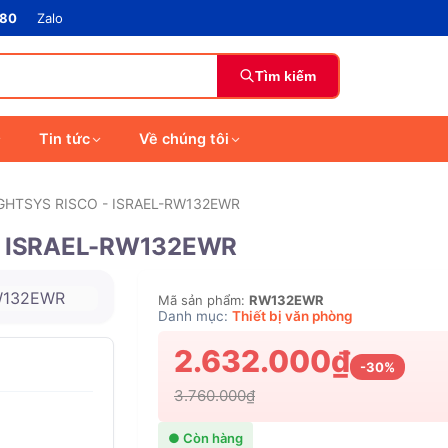
880
Zalo
Tìm kiếm
Tin tức
Về chúng tôi
GHTSYS RISCO - ISRAEL-RW132EWR
- ISRAEL-RW132EWR
Mã sản phẩm:
RW132EWR
Danh mục:
Thiết bị văn phòng
2.632.000₫
-30%
3.760.000₫
● Còn hàng