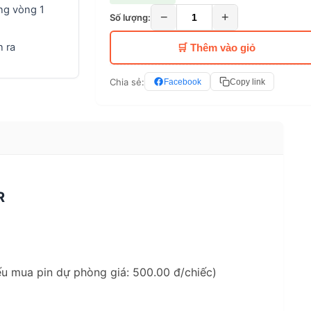
ng vòng 1
−
+
Số lượng:
 ra
🛒 Thêm vào giỏ
Chia sẻ:
Facebook
Copy link
R
 mua pin dự phòng giá: 500.00 đ/chiếc)