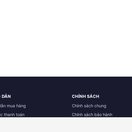
 DẪN
CHÍNH SÁCH
dẫn mua hàng
Chính sách chung
ức thanh toán
Chính sách bảo hành
ẫn đổi trả hàng
Chính sách dành cho đại lý