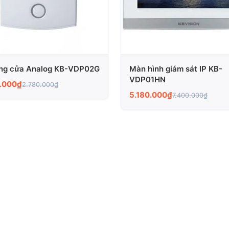
ng cửa Analog KB-VDP02G
Màn hình giám sát IP KB-
VDP01HN
6.000₫
2.780.000₫
5.180.000₫
7.400.000₫