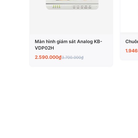
Màn hình giám sát Analog KB-
Chuô
VDP02H
1.94
2.590.000₫
3.700.000₫