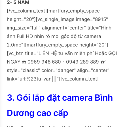
2- 5 NĂM
[/vc_column_text][martfury_empty_space
height="20"][vc_single_image image="8915"
img_size="full" alignment="center" title="Hình
ảnh Full HD nhìn rõ mọi góc độ từ camera
2.0mp"][martfury_empty_space height="20"]
[vc_btn title="LIÊN HỆ tư vấn miễn phí Hoặc GỌI
NGAY ☎️ 0969 948 680 - 0949 289 889 ☎️"
style="classic" color="danger" align="center"
link="url:%23tu-van|||"][vc_column_text]
3. Gói lắp đặt camera Bình
Dương cao cấp