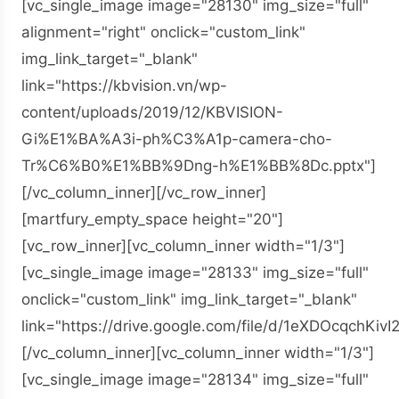
[vc_single_image image="28130" img_size="full"
alignment="right" onclick="custom_link"
img_link_target="_blank"
link="https://kbvision.vn/wp-
content/uploads/2019/12/KBVISION-
Gi%E1%BA%A3i-ph%C3%A1p-camera-cho-
Tr%C6%B0%E1%BB%9Dng-h%E1%BB%8Dc.pptx"]
[/vc_column_inner][/vc_row_inner]
[martfury_empty_space height="20"]
[vc_row_inner][vc_column_inner width="1/3"]
[vc_single_image image="28133" img_size="full"
onclick="custom_link" img_link_target="_blank"
link="https://drive.google.com/file/d/1eXDOcqchKi
[/vc_column_inner][vc_column_inner width="1/3"]
[vc_single_image image="28134" img_size="full"