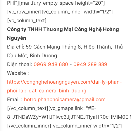
PHÍ"][martfury_empty_space height="20"]
[vc_row_inner][vc_column_inner width="1/2"]
[vc_column_text]
Công ty TNHH Thương Mại Công Nghệ Hoàng
Nguyễn
Địa chỉ: 59 Cách Mạng Tháng 8, Hiệp Thành, Thủ
Dầu Một, Bình Dương
Điện thoại:
0969 948 680
-
0949 289 889
Website :
https://congnghehoangnguyen.com/dai-ly-phan-
phoi-lap-dat-camera-binh-duong
Email :
hotro.phanphoicamera@gmail.com
[/vc_column_text][vc_gmaps link="#E-
8_JTNDaWZyYW1lJTIwc3JjJTNEJTIyaHR0cHMlM0
[/vc_column_inner][vc_column_inner width="1/2"]