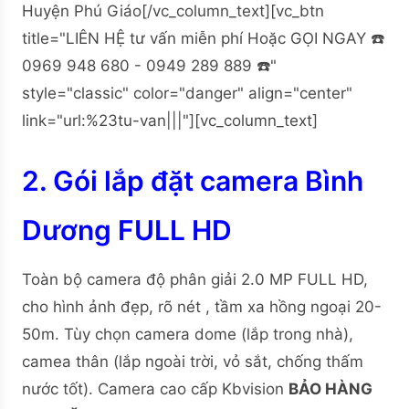
Huyện Phú Giáo[/vc_column_text][vc_btn
title="LIÊN HỆ tư vấn miễn phí Hoặc GỌI NGAY ☎️
0969 948 680 - 0949 289 889 ☎️"
style="classic" color="danger" align="center"
link="url:%23tu-van|||"][vc_column_text]
2. Gói lắp đặt camera Bình
Dương FULL HD
Toàn bộ camera độ phân giải 2.0 MP FULL HD,
cho hình ảnh đẹp, rõ nét , tầm xa hồng ngoại 20-
50m. Tùy chọn camera dome (lắp trong nhà),
camea thân (lắp ngoài trời, vỏ sắt, chống thấm
nước tốt). Camera cao cấp Kbvision
BẢO HÀNG