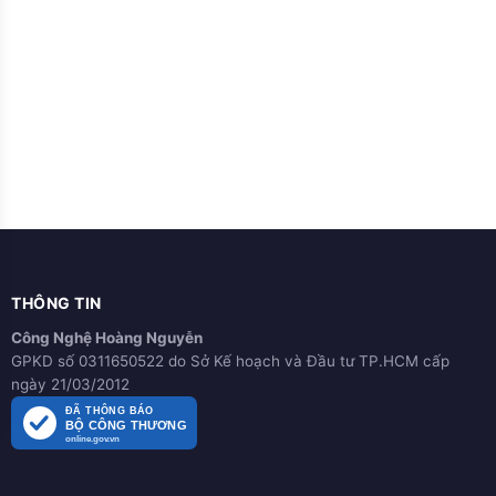
THÔNG TIN
Công Nghệ Hoàng Nguyễn
GPKD số 0311650522 do Sở Kế hoạch và Đầu tư TP.HCM cấp
ngày 21/03/2012
ĐÃ THÔNG BÁO
BỘ CÔNG THƯƠNG
online.gov.vn