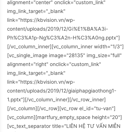
alignment="center" onclick="custom_link"
img_link_target="_blank"
link="https://kbvision.vn/wp-
content/uploads/2019/12/Gi%E1%BA%A3i-
Ph%C3%A1p-Ng%C3%A2n-H%C3%A0ng.pptx"]
[/vc_column_inner][vc_column_inner width="1/3"]
[vc_single_image image="28135" img_size="full"
alignment="right" onclick="custom_link"
img_link_target="_blank"
link="https://kbvision.vn/wp-
content/uploads/2019/12/giaiphapgiaothong1-
1.pptx"][/vc_column_inner][/vc_row_inner]
[/vc_column][/vc_row][vc_row el_id="tu-van"]
[vc_column][martfury_empty_space height="20"]
[vc_text_separator title="LIÊN HỆ TƯ VẤN MIỄN