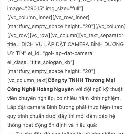
image="29015" img_size="full"]
[/vc_column_inner][/vc_row_inner]
[martfury_empty_space height="20"][/vc_column]
[/vc_row][vc_row][vc_column][vc_text_separator
title="DỊCH VỤ LẮP ĐẶT CAMERA BÌNH DƯƠNG
UY TÍN" el_id="goi-lap-dat-camera"
el_class="title_sologan_kb"]
[martfury_empty_space height="20"]
[vc_column_text]
Công ty TNHH Thương Mại
Công Nghệ Hoàng Nguyễn
với đội ngũ kỹ thuật
viên chuyên nghiệp, có nhiều năm kinh nghiệm.
Lắp đặt camera Bình Dương phải thực hiện theo
quy trình chuẩn dưới đây thì mới đảm bảo hệ
thống hoạt động ổn định và hiệu quả: