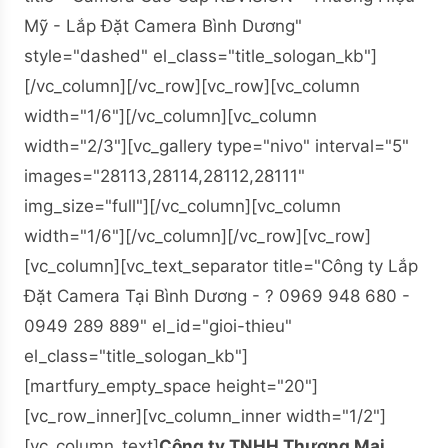
Mỹ - Lắp Đặt Camera Bình Dương"
style="dashed" el_class="title_sologan_kb"]
[/vc_column][/vc_row][vc_row][vc_column
width="1/6"][/vc_column][vc_column
width="2/3"][vc_gallery type="nivo" interval="5"
images="28113,28114,28112,28111"
img_size="full"][/vc_column][vc_column
width="1/6"][/vc_column][/vc_row][vc_row]
[vc_column][vc_text_separator title="Công ty Lắp
Đặt Camera Tại Bình Dương - ? 0969 948 680 -
0949 289 889" el_id="gioi-thieu"
el_class="title_sologan_kb"]
[martfury_empty_space height="20"]
[vc_row_inner][vc_column_inner width="1/2"]
[vc_column_text]
Công ty TNHH Thương Mại