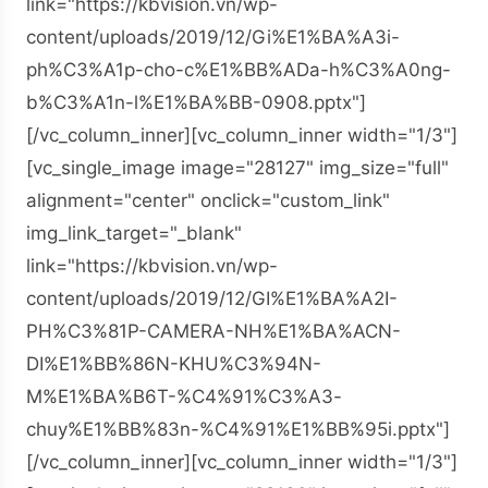
link="https://kbvision.vn/wp-
content/uploads/2019/12/Gi%E1%BA%A3i-
ph%C3%A1p-cho-c%E1%BB%ADa-h%C3%A0ng-
b%C3%A1n-l%E1%BA%BB-0908.pptx"]
[/vc_column_inner][vc_column_inner width="1/3"]
[vc_single_image image="28127" img_size="full"
alignment="center" onclick="custom_link"
img_link_target="_blank"
link="https://kbvision.vn/wp-
content/uploads/2019/12/GI%E1%BA%A2I-
PH%C3%81P-CAMERA-NH%E1%BA%ACN-
DI%E1%BB%86N-KHU%C3%94N-
M%E1%BA%B6T-%C4%91%C3%A3-
chuy%E1%BB%83n-%C4%91%E1%BB%95i.pptx"]
[/vc_column_inner][vc_column_inner width="1/3"]